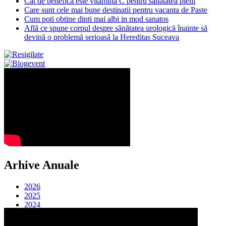
Cat de benefica este vitamina C pentru sanatatea pielii
Care sunt cele mai bune destinatii pentru vacanta de Paste
Cum poti obtine dinti mai albi in mod sanatos
Află ce spune corpul despre sănătatea urologică înainte să
devină o problemă serioasă la Hereditas Suceava
Arhive Anuale
2026
2025
2024
2023
2022