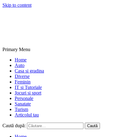
Skip to content
NextBlogs.info
Primary Menu
Home
Auto
Casa si gradina
Diverse
Feminin
IT si Tutoriale
Jocuri si sport
Personale
Sanatate
Turism
Articolul tau
Caută după:
Home