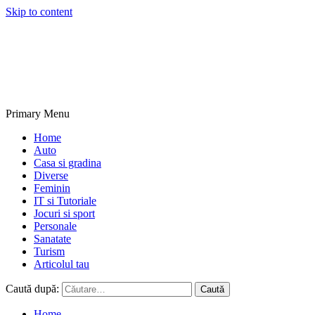
Skip to content
NextBlogs.info
Primary Menu
Home
Auto
Casa si gradina
Diverse
Feminin
IT si Tutoriale
Jocuri si sport
Personale
Sanatate
Turism
Articolul tau
Caută după:
Home