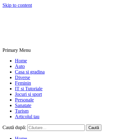
Skip to content
NextBlogs.info
Primary Menu
Home
Auto
Casa si gradina
Diverse
Feminin
IT si Tutoriale
Jocuri si sport
Personale
Sanatate
Turism
Articolul tau
Caută după:
Home