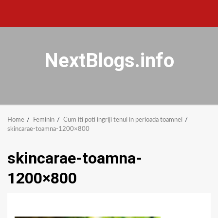
NextBlogs.info
Home
Feminin
Cum iti poti ingriji tenul in perioada toamnei
skincarae-toamna-1200×800
skincarae-toamna-
1200×800