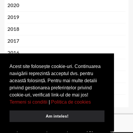
2020
2019
2018
2017
2016
2015
Acest site folosește cookie-uri. Continuarea
navigării reprezintă acceptul dvs. pentru
2014
această folosință. Pentru mai multe detalii
privind gestionarea preferințelor privind
2013
cookie-uri, verificati link-ul de mai jos!
2012
Termeni si conditii
|
Politica de cookies
Am inteles!
Copyright © All rights reserved.
|
Termeni si conditii
|
Despre
noi
|
Articolul Tau
|
Contact
| contact [@] nextblogs.info