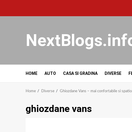
NextBlogs.inf
HOME
AUTO
CASA SI GRADINA
DIVERSE
F
Home
Diverse
Ghiozdane Vans – mai confortabile si spati
ghiozdane vans