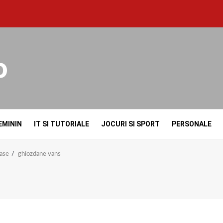
o
EMININ
IT SI TUTORIALE
JOCURI SI SPORT
PERSONALE
oase
ghiozdane vans