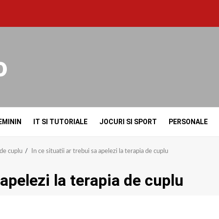
o
EMININ
IT SI TUTORIALE
JOCURI SI SPORT
PERSONALE
a de cuplu
In ce situatii ar trebui sa apelezi la terapia de cuplu
a apelezi la terapia de cuplu