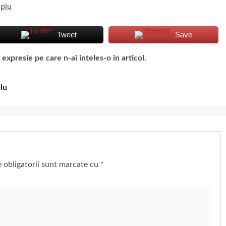
Tweet
Save
presie pe care n-ai inteles-o in articol.
plu
 obligatorii sunt marcate cu
*