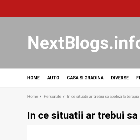
NextBlogs.inf
HOME
AUTO
CASA SI GRADINA
DIVERSE
F
Home
Personale
In ce situatii ar trebui sa apelezi la terapi
In ce situatii ar trebui s