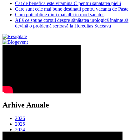
Cat de benefica este vitamina C pentru sanatatea pielii
Care sunt cele mai bune destinatii pentru vacanta de Paste
Cum poti obtine dinti mai albi in mod sanatos
Află ce spune corpul despre sănătatea urologică înainte să
devină o problemă serioasă la Hereditas Suceava
Arhive Anuale
2026
2025
2024
2023