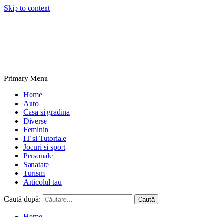
Skip to content
NextBlogs.info
Primary Menu
Home
Auto
Casa si gradina
Diverse
Feminin
IT si Tutoriale
Jocuri si sport
Personale
Sanatate
Turism
Articolul tau
Caută după:
Home