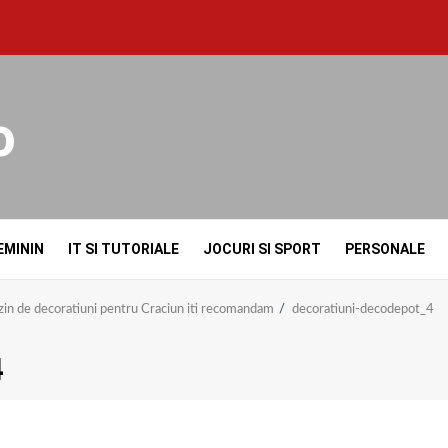
o
EMININ
IT SI TUTORIALE
JOCURI SI SPORT
PERSONALE
azin de decoratiuni pentru Craciun iti recomandam
decoratiuni-decodepot_4
4