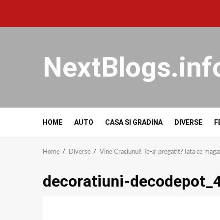
NextBlogs.inf
HOME
AUTO
CASA SI GRADINA
DIVERSE
F
Home
Diverse
Vine Craciunul! Te-ai pregatit? Iata ce mag
decoratiuni-decodepot_