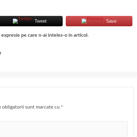
Tweet
Save
presie pe care n-ai inteles-o in articol.
e
 obligatorii sunt marcate cu
*