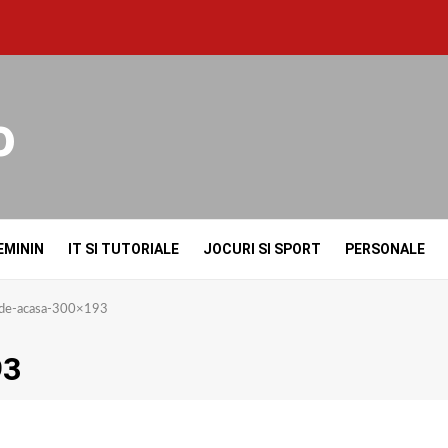
o
EMININ
IT SI TUTORIALE
JOCURI SI SPORT
PERSONALE
de-acasa-300×193
93