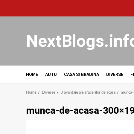
NextBlogs.inf
HOME
AUTO
CASA SI GRADINA
DIVERSE
F
Home
Diverse
3 avantaje ale afacerilor de acasa
munca-
munca-de-acasa-300×1