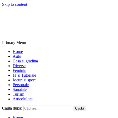
Skip to content
NextBlogs.info
Primary Menu
Home
Auto
Casa si gradina
Diverse
Feminin
IT si Tutoriale
Jocuri si sport
Personale
Sanatate
Turism
Articolul tau
Caută după:
Home