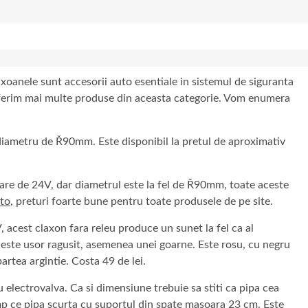
xoanele sunt accesorii auto esentiale in sistemul de siguranta
oferim mai multe produse din aceasta categorie. Vom enumera
iametru de Ř90mm. Este disponibil la pretul de aproximativ
re de 24V, dar diametrul este la fel de Ř90mm, toate aceste
uto
, preturi foarte bune pentru toate produsele de pe site.
 acest claxon fara releu produce un sunet la fel ca al
este usor ragusit, asemenea unei goarne. Este rosu, cu negru
artea argintie. Costa 49 de lei.
electrovalva. Ca si dimensiune trebuie sa stiti ca pipa cea
mp ce pipa scurta cu suportul din spate masoara 23 cm. Este