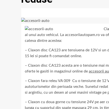
Cla
al unui auto vehicul. La accesoriiautopam.ro va 
cateva dintre acestea:
– Claxon disc CA123 are tensiuena de 12V si un d
15 lei si poate fi comandat online.
– Claxon disc CA123 acesta are o tensiune mai ma
oferte le gasiti in magazinul online de
accesorii a
– Claxon fara releu VA 009 Cu o tensiune de 12 V,
autoturismelor din perioada veche. Sunetul redat 
si argintiu, cu un desen al unei masini vintage pe p
– Claxon cu doua gorne cu tensiune 24V pe aer cu 
lunga cu suportul din spate masoara 29 cm, in ti