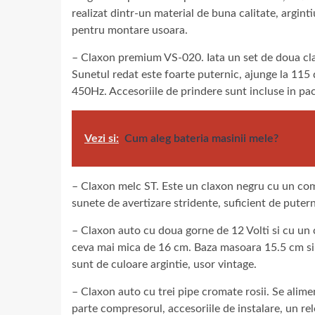
realizat dintr-un material de buna calitate, arginti
pentru montare usoara.
– Claxon premium VS-020. Iata un set de doua cla
Sunetul redat este foarte puternic, ajunge la 115 
450Hz. Accesoriile de prindere sunt incluse in pac
Vezi si:
Cum aleg bateria masinii mele?
– Claxon melc ST. Este un claxon negru cu un com
sunete de avertizare stridente, suficient de putern
– Claxon auto cu doua gorne de 12 Volti si cu un
ceva mai mica de 16 cm. Baza masoara 15.5 cm si 
sunt de culoare argintie, usor vintage.
– Claxon auto cu trei pipe cromate rosii. Se alim
parte compresorul, accesoriile de instalare, un rel