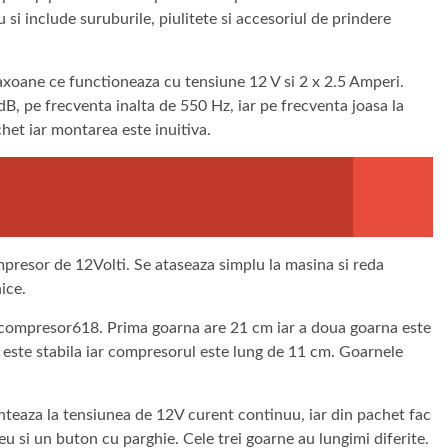
u si include suruburile, piulitete si accesoriul de prindere
xoane ce functioneaza cu tensiune 12 V si 2 x 2.5 Amperi.
dB, pe frecventa inalta de 550 Hz, iar pe frecventa joasa la
het iar montarea este inuitiva.
presor de 12Volti. Se ataseaza simplu la masina si reda
ice.
 compresor618. Prima goarna are 21 cm iar a doua goarna este
este stabila iar compresorul este lung de 11 cm. Goarnele
enteaza la tensiunea de 12V curent continuu, iar din pachet fac
eu si un buton cu parghie. Cele trei goarne au lungimi diferite.