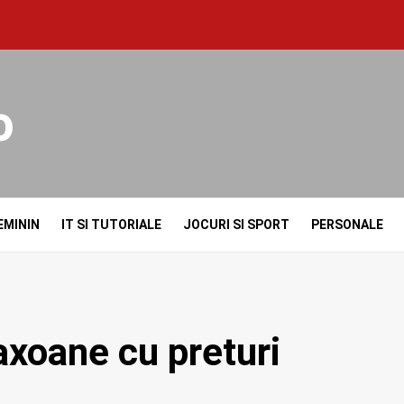
o
EMININ
IT SI TUTORIALE
JOCURI SI SPORT
PERSONALE
axoane cu preturi