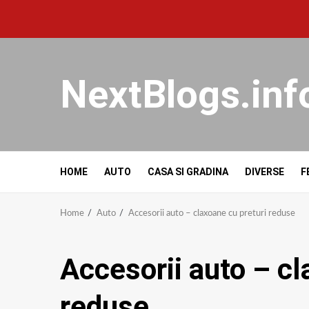
NextBlogs.inf
HOME
AUTO
CASA SI GRADINA
DIVERSE
F
Home
Auto
Accesorii auto – claxoane cu preturi reduse
Accesorii auto – cl
reduse