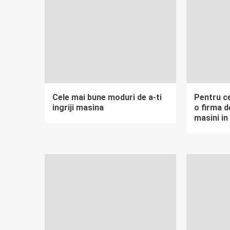
Cele mai bune moduri de a-ti
Pentru c
ingriji masina
o firma de
masini in