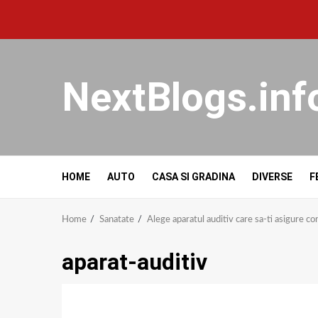
NextBlogs.inf
HOME
AUTO
CASA SI GRADINA
DIVERSE
F
Home
Sanatate
Alege aparatul auditiv care sa-ti asigure co
aparat-auditiv