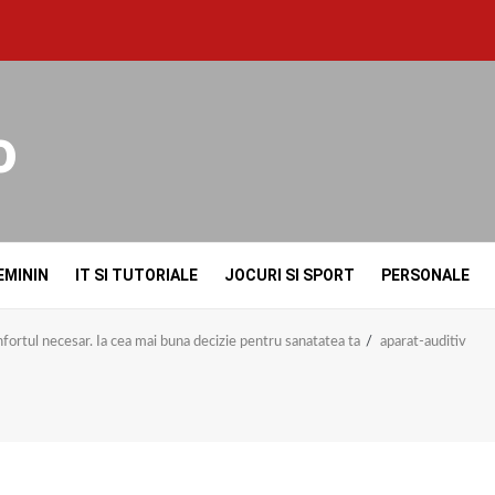
o
EMININ
IT SI TUTORIALE
JOCURI SI SPORT
PERSONALE
nfortul necesar. Ia cea mai buna decizie pentru sanatatea ta
aparat-auditiv