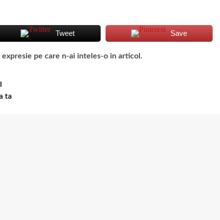
Tweet
Save
presie pe care n-ai inteles-o in articol.
l
a ta