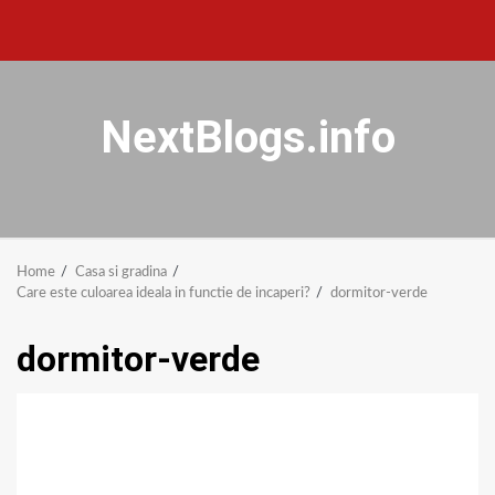
NextBlogs.info
Home
Casa si gradina
Care este culoarea ideala in functie de incaperi?
dormitor-verde
dormitor-verde