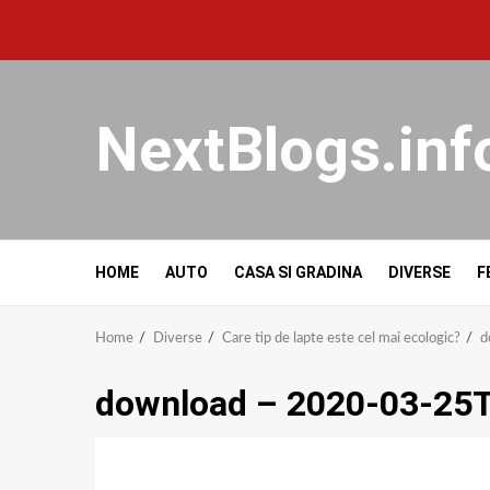
NextBlogs.inf
HOME
AUTO
CASA SI GRADINA
DIVERSE
F
Home
Diverse
Care tip de lapte este cel mai ecologic?
d
download – 2020-03-25