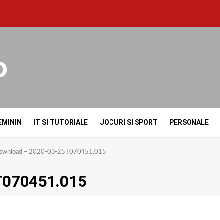
o
EMININ
IT SI TUTORIALE
JOCURI SI SPORT
PERSONALE
ownload – 2020-03-25T070451.015
T070451.015