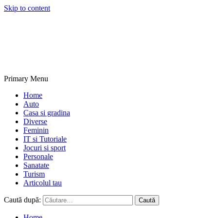
Skip to content
NextBlogs.info
Primary Menu
Home
Auto
Casa si gradina
Diverse
Feminin
IT si Tutoriale
Jocuri si sport
Personale
Sanatate
Turism
Articolul tau
Caută după:
Home