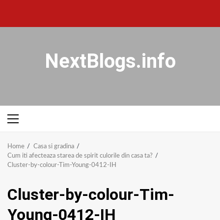
NextBlogs.info
Home
Casa si gradina
Cum iti afecteaza starea de spirit culorile din casa ta?
Cluster-by-colour-Tim-Young-0412-IH
Cluster-by-colour-Tim-
Young-0412-IH