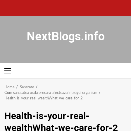
NextBlogs.info
Home
Sanatate
Cum sanatatea orala precara afecteaza intregul organism
Health-is-your-real-wealthWhat-we-care-for-2
Health-is-your-real-
wealthWhat-we-care-for-2