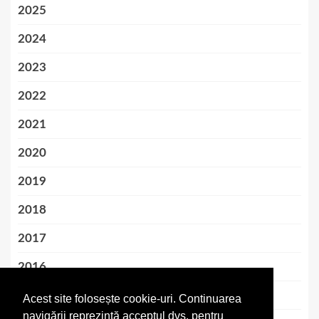
2025
2024
2023
2022
2021
2020
2019
2018
2017
2016
2015
Acest site folosește cookie-uri. Continuarea
navigării reprezintă acceptul dvs. pentru