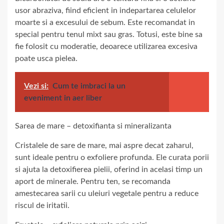
usor abraziva, fiind eficient in indepartarea celulelor
moarte si a excesului de sebum. Este recomandat in
special pentru tenul mixt sau gras. Totusi, este bine sa
fie folosit cu moderatie, deoarece utilizarea excesiva
poate usca pielea.
Vezi si:
Cum te imbraci la un
eveniment in aer liber
Sarea de mare – detoxifianta si mineralizanta
Cristalele de sare de mare, mai aspre decat zaharul,
sunt ideale pentru o exfoliere profunda. Ele curata porii
si ajuta la detoxifierea pielii, oferind in acelasi timp un
aport de minerale. Pentru ten, se recomanda
amestecarea sarii cu uleiuri vegetale pentru a reduce
riscul de iritatii.