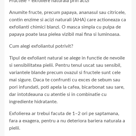
Fructele – exfoliere naturala prin acizi
Anumite fructe, precum papaya, ananasul sau citricele,
contin enzime si acizi naturali (AHA) care actioneaza ca
exfolianti chimici blanzi. O masca simpla cu pulpa de
papaya poate lasa pielea vizibil mai fina si luminoasa.
Cum alegi exfoliantul potrivit?
Tipul de exfoliant natural se alege in functie de nevoile
si sensibilitatea pielii. Pentru tenul uscat sau sensibil,
variantele blande precum ovazul si fructele sunt cele
mai sigure. Daca te confrunti cu exces de sebum sau
pori infundati, poti apela la cafea, bicarbonat sau sare,
dar intotdeauna cu atentie si in combinatie cu
ingrediente hidratante.
Exfolierea ar trebui facuta de 1–2 ori pe saptamana,
fara a exagera, pentru a nu deteriora bariera naturala a
pielii.