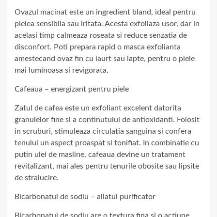
Ovazul macinat este un ingredient bland, ideal pentru
pielea sensibila sau iritata. Acesta exfoliaza usor, dar in
acelasi timp calmeaza roseata si reduce senzatia de
disconfort. Poti prepara rapid o masca exfolianta
amestecand ovaz fin cu iaurt sau lapte, pentru o piele
mai luminoasa si revigorata.
Cafeaua – energizant pentru piele
Zatul de cafea este un exfoliant excelent datorita
granulelor fine si a continutului de antioxidanti. Folosit
in scruburi, stimuleaza circulatia sanguina si confera
tenului un aspect proaspat si tonifiat. In combinatie cu
putin ulei de masline, cafeaua devine un tratament
revitalizant, mai ales pentru tenurile obosite sau lipsite
de stralucire.
Bicarbonatul de sodiu – aliatul purificator
Bicarbonatul de sodiu are o textura fina si o actiune