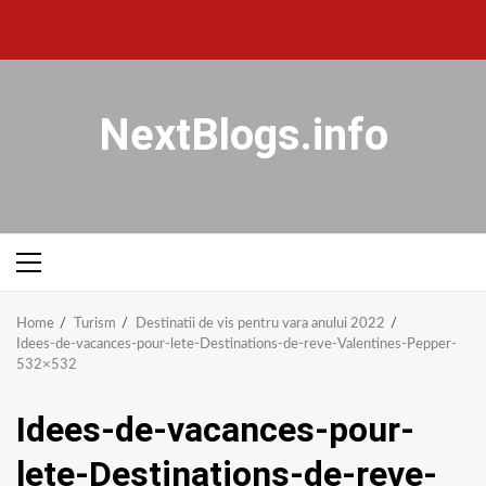
NextBlogs.info
Home
Turism
Destinatii de vis pentru vara anului 2022
Idees-de-vacances-pour-lete-Destinations-de-reve-Valentines-Pepper-
532×532
Idees-de-vacances-pour-
lete-Destinations-de-reve-