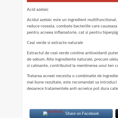
Acid azelaic
Acidul azelaic este un ingredient multifunctional, 
reduce roseata, combate bacteriile care cauzeaza a
pentru acneea inflamatorie, cat si pentru hiperp
Ceai verde si extracte naturale
Extractul de ceai verde contine antioxidanti puter
de sebum. Alte ingrediente naturale, precum uleiul
si calmante, contribuind la mentinerea unui ten cu
Tratarea acneei necesita o combinatie de ingredien
mai bune rezultate, este recomandat sa introduci a
deoarece tratamentele anti-acneice pot dura catev
Share on Facebook