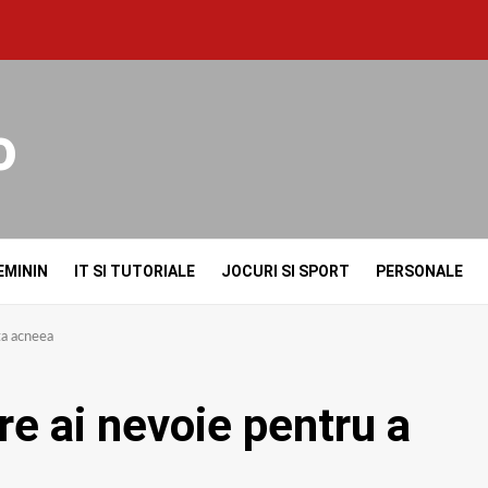
o
EMININ
IT SI TUTORIALE
JOCURI SI SPORT
PERSONALE
ta acneea
re ai nevoie pentru a