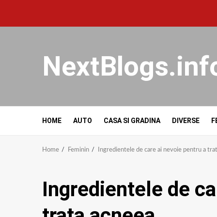
NextBlogs.inf
HOME
AUTO
CASA SI GRADINA
DIVERSE
F
Home
Feminin
Ingredientele de care ai nevoie pentru a tra
Ingredientele de ca
trata acneea