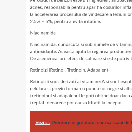
Peroxidul de benzoil este un ingredient antibact
acnes, responsabila pentru aparitia cosurilor inf
la accelerarea procesului de vindecare a leziunilo
2,5% – 5%, pentru a evita iritatiile.
Niacinamida
Niacinamida, cunoscuta si sub numele de vitamina 
antioxidante. Aceasta ajuta la reglarea productiei 
De asemenea, are efect de calmare si este potrivita
Retinoizi (Retinol, Tretinoin, Adapalen)
Retinoizii sunt derivati ai vitaminei A si sunt esen
celulara si previn formarea punctelor negre si alb
tretinoinul si adapalenul le poti obtine doar daca 
treptat, deoarece pot cauza iritatii la inceput.
Vezi si:
Pierdere in greutate: cum sa scapi de b