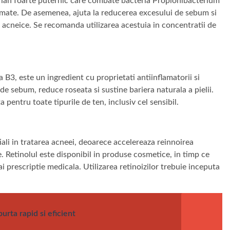
erian foarte puternic care combate bacteria Propionibacterium
lamate. De asemenea, ajuta la reducerea excesului de sebum si
r acneice. Se recomanda utilizarea acestuia in concentratii de
B3, este un ingredient cu proprietati antiinflamatorii si
de sebum, reduce roseata si sustine bariera naturala a pielii.
 pentru toate tipurile de ten, inclusiv cel sensibil.
tiali in tratarea acneei, deoarece accelereaza reinnoirea
e. Retinolul este disponibil in produse cosmetice, in timp ce
ai prescriptie medicala. Utilizarea retinoizilor trebuie inceputa
urta rapid si eficient