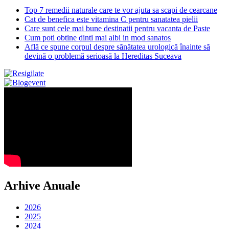
Top 7 remedii naturale care te vor ajuta sa scapi de cearcane
Cat de benefica este vitamina C pentru sanatatea pielii
Care sunt cele mai bune destinatii pentru vacanta de Paste
Cum poti obtine dinti mai albi in mod sanatos
Află ce spune corpul despre sănătatea urologică înainte să
devină o problemă serioasă la Hereditas Suceava
Arhive Anuale
2026
2025
2024