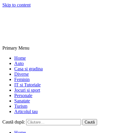
Skip to content
NextBlogs.info
Primary Menu
Home
Auto
Casa si gradina
Diverse
Feminin
IT si Tutoriale
Jocuri si sport
Personale
Sanatate
Turism
Articolul tau
Caută după:
Home