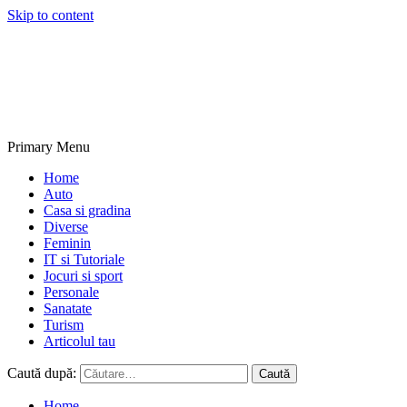
Skip to content
NextBlogs.info
Primary Menu
Home
Auto
Casa si gradina
Diverse
Feminin
IT si Tutoriale
Jocuri si sport
Personale
Sanatate
Turism
Articolul tau
Caută după:
Home