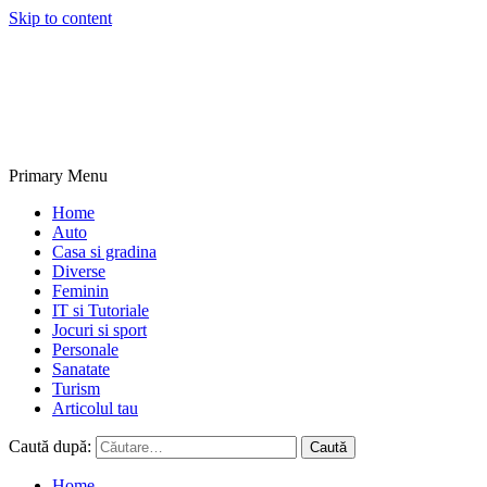
Skip to content
NextBlogs.info
Primary Menu
Home
Auto
Casa si gradina
Diverse
Feminin
IT si Tutoriale
Jocuri si sport
Personale
Sanatate
Turism
Articolul tau
Caută după:
Home