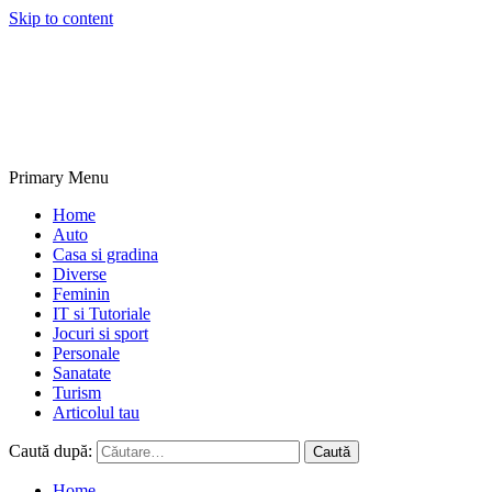
Skip to content
NextBlogs.info
Primary Menu
Home
Auto
Casa si gradina
Diverse
Feminin
IT si Tutoriale
Jocuri si sport
Personale
Sanatate
Turism
Articolul tau
Caută după:
Home