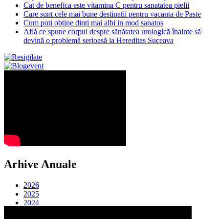
Cat de benefica este vitamina C pentru sanatatea pielii
Care sunt cele mai bune destinatii pentru vacanta de Paste
Cum poti obtine dinti mai albi in mod sanatos
Află ce spune corpul despre sănătatea urologică înainte să
devină o problemă serioasă la Hereditas Suceava
Arhive Anuale
2026
2025
2024
2023