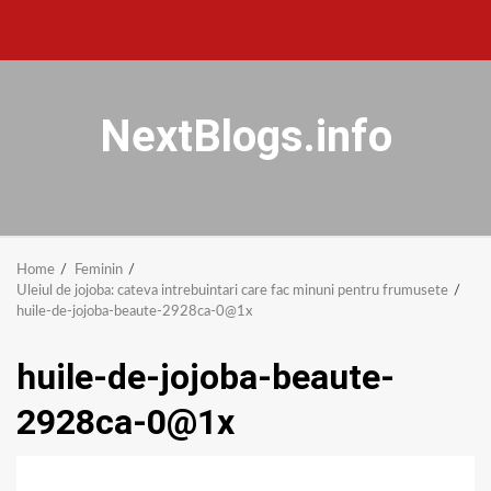
NextBlogs.info
Home
Feminin
Uleiul de jojoba: cateva intrebuintari care fac minuni pentru frumusete
huile-de-jojoba-beaute-2928ca-0@1x
huile-de-jojoba-beaute-
2928ca-0@1x