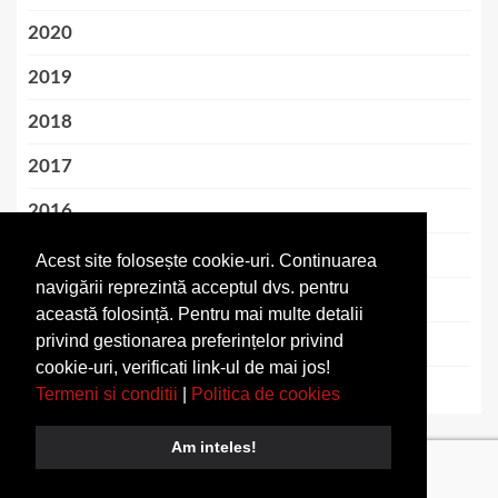
2020
2019
2018
2017
2016
2015
Acest site folosește cookie-uri. Continuarea
navigării reprezintă acceptul dvs. pentru
2014
această folosință. Pentru mai multe detalii
privind gestionarea preferințelor privind
2013
cookie-uri, verificati link-ul de mai jos!
2012
Termeni si conditii
|
Politica de cookies
Am inteles!
Copyright © All rights reserved.
|
Termeni si conditii
|
Despre
noi
|
Articolul Tau
|
Contact
| contact [@] nextblogs.info