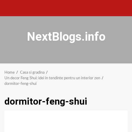
NextBlogs.info
Home
Casa si gradina
Un decor Feng Shui: idei in tendinte pentru un interior zen
dormitor-feng-shui
dormitor-feng-shui