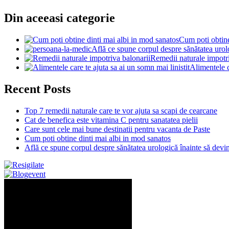
Din aceeasi categorie
Cum poti obtine
Află ce spune corpul despre sănătatea urol
Remedii naturale impotri
Alimentele c
Recent Posts
Top 7 remedii naturale care te vor ajuta sa scapi de cearcane
Cat de benefica este vitamina C pentru sanatatea pielii
Care sunt cele mai bune destinatii pentru vacanta de Paste
Cum poti obtine dinti mai albi in mod sanatos
Află ce spune corpul despre sănătatea urologică înainte să dev