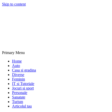
Skip to content
NextBlogs.info
Primary Menu
Home
Auto
Casa si gradina
Diverse
Feminin
IT si Tutoriale
Jocuri si sport
Personale
Sanatate
Turism
Articolul tau