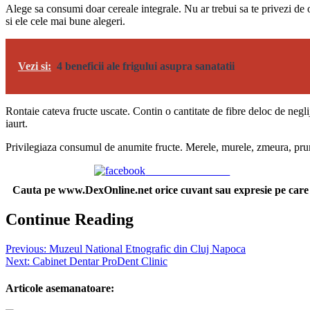
Alege sa consumi doar cereale integrale. Nu ar trebui sa te privezi de or
si ele cele mai bune alegeri.
Vezi si:
4 beneficii ale frigului asupra sanatatii
Rontaie cateva fructe uscate. Contin o cantitate de fibre deloc de neg
iaurt.
Privilegiaza consumul de anumite fructe. Merele, murele, zmeura, prunel
Share on Facebook
Cauta pe www.DexOnline.net orice cuvant sau expresie pe care n-
Continue Reading
Previous:
Muzeul National Etnografic din Cluj Napoca
Next:
Cabinet Dentar ProDent Clinic
Articole asemanatoare: