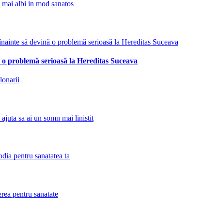
 mai albi in mod sanatos
înainte să devină o problemă serioasă la Hereditas Suceava
ă o problemă serioasă la Hereditas Suceava
lonarii
ajuta sa ai un somn mai linistit
odia pentru sanatatea ta
rea pentru sanatate