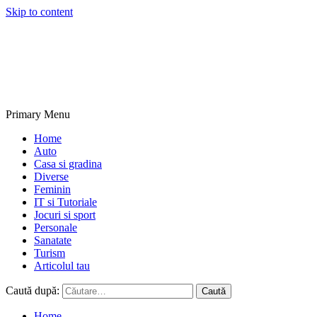
Skip to content
NextBlogs.info
Primary Menu
Home
Auto
Casa si gradina
Diverse
Feminin
IT si Tutoriale
Jocuri si sport
Personale
Sanatate
Turism
Articolul tau
Caută după:
Home