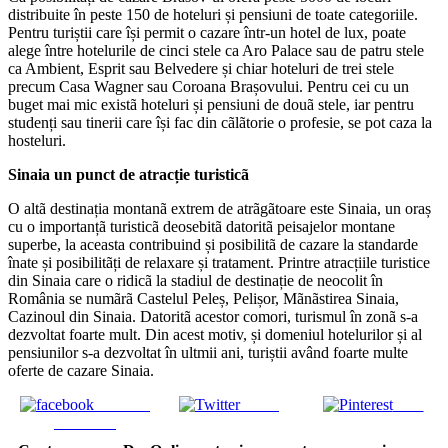
distribuite în peste 150 de hoteluri și pensiuni de toate categoriile.
Pentru turiștii care își permit o cazare într-un hotel de lux, poate
alege între hotelurile de cinci stele ca Aro Palace sau de patru stele
ca Ambient, Esprit sau Belvedere și chiar hoteluri de trei stele
precum Casa Wagner sau Coroana Brașovului. Pentru cei cu un
buget mai mic existã hoteluri și pensiuni de douã stele, iar pentru
studenți sau tinerii care își fac din cãlãtorie o profesie, se pot caza la
hosteluri.
Sinaia un punct de atracție turisticã
O altã destinația montanã extrem de atrãgãtoare este Sinaia, un oraș
cu o importanțã turisticã deosebitã datoritã peisajelor montane
superbe, la aceasta contribuind și posibilitã de cazare la standarde
înate și posibilitãți de relaxare și tratament. Printre atracțiile turistice
din Sinaia care o ridicã la stadiul de destinație de neocolit în
România se numãrã Castelul Peleș, Pelișor, Mãnãstirea Sinaia,
Cazinoul din Sinaia. Datoritã acestor comori, turismul în zonã s-a
dezvoltat foarte mult. Din acest motiv, și domeniul hotelurilor și al
pensiunilor s-a dezvoltat în ultmii ani, turiștii având foarte multe
oferte de cazare Sinaia.
Share on
Tweet
Save
Facebook