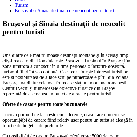
Turism
Brașovul și Sinaia destinații de neocolit pentru turiști
Brașovul și Sinaia destinații de neocolit
pentru turiști
Una dintre cele mai frumoase destinații montane și în același timp
city-break-uri din România este Brașovul. Tursimul în Brașov și în
zona limitrofã a cunoscut în ultima perioadã o înflorire dosebitã,
turismul fiind într-o continuã. Ceea ce stârnește interesul turiștilor
este și posibilitatea de a face schi pe numeroasele pîrtii din Poiana
Brașov, una dintre cele mai frumoase stațiuni montane românești.
Centrul vechi și numeroasele obiective turistice din Brașov
reprezintã de asemenea un punct de atracție pentru turiști.
Oferte de cazare pentru toate buzunarele
Tocmai pornind de la aceste considerente, orașul are numeroase
oportuniþãþi de cazare fiind relativ ușor pentru un turist sã aleagã în
funcție de buget și de preferințe.
Ca posibilitãți de cazare Brasov-ul oferã peste 5000 de locuri