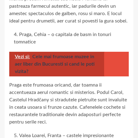
pastreaza farmecul autentic, iar padurile devin un
amestec spectaculos de galben, rosu si maro. E locul
ideal pentru drumetii, aer curat si povesti la gura sobei.
Praga, Cehia – o capitala de basm in tonuri
tomnatice
Vezi si:
Cele mai frumoase muzee in
aer liber din Bucuresti si cand le poti
vizita?
Praga este frumoasa oricand, dar toamna ii
accentueaza aerul romantic si misterios. Podul Carol,
Castelul Hradčany si stradutele pietruite sunt invaluite
in ceata usoara si frunze cazute. Cafenelele cochete si
restaurantele traditionale devin adaposturi perfecte
pentru serile reci.
Valea Loarei, Franta – castele impresionante