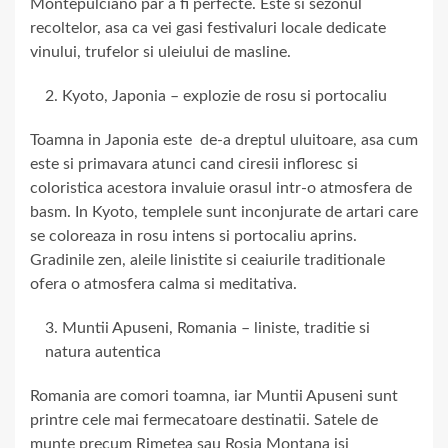
Montepulciano par a fi perfecte. Este si sezonul
recoltelor, asa ca vei gasi festivaluri locale dedicate
vinului, trufelor si uleiului de masline.
Kyoto, Japonia – explozie de rosu si portocaliu
Toamna in Japonia este de-a dreptul uluitoare, asa cum
este si primavara atunci cand ciresii infloresc si
coloristica acestora invaluie orasul intr-o atmosfera de
basm. In Kyoto, templele sunt inconjurate de artari care
se coloreaza in rosu intens si portocaliu aprins.
Gradinile zen, aleile linistite si ceaiurile traditionale
ofera o atmosfera calma si meditativa.
Muntii Apuseni, Romania – liniste, traditie si
natura autentica
Romania are comori toamna, iar Muntii Apuseni sunt
printre cele mai fermecatoare destinatii. Satele de
munte precum Rimetea sau Rosia Montana isi