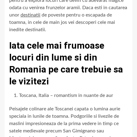
pentru a explora locuri care devin cu adevarat magice
odata cu venirea frunzelor aramii. Daca esti in cautarea
unor
destinatii
de poveste pentru o escapada de
toamna, in cele de main jos vei descoperi cele mai
inedite destinatii.
Iata cele mai frumoase
locuri din lume si din
Romania pe care trebuie sa
le vizitezi
Toscana, Italia – romantism in nuante de aur
Peisajele colinare ale Toscanei capata o lumina aurie
speciala in lunile de toamna. Podgoriile si livezile de
maslini impresioneaza de la prima vedere in timp ce
satele medievale precum San Gimignano sau