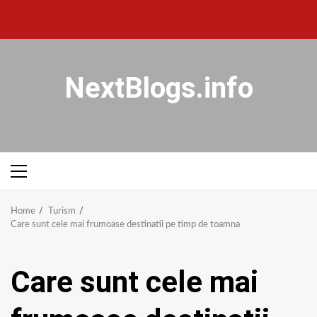
NextBlogs.info
Home
Turism
Care sunt cele mai frumoase destinatii pe timp de toamna
Care sunt cele mai