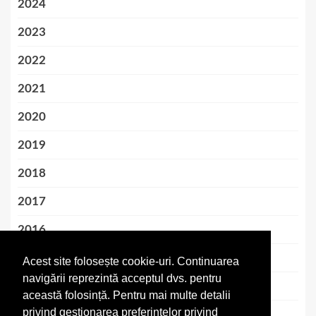
2024
2023
2022
2021
2020
2019
2018
2017
2016
2015
Acest site folosește cookie-uri. Continuarea
navigării reprezintă acceptul dvs. pentru
2014
această folosință. Pentru mai multe detalii
privind gestionarea preferințelor privind
2013