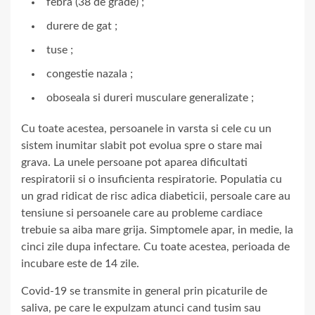
febra (38 de grade) ;
durere de gat ;
tuse ;
congestie nazala ;
oboseala si dureri musculare generalizate ;
Cu toate acestea, persoanele in varsta si cele cu un
sistem inumitar slabit pot evolua spre o stare mai
grava. La unele persoane pot aparea dificultati
respiratorii si o insuficienta respiratorie. Populatia cu
un grad ridicat de risc adica diabeticii, persoale care au
tensiune si persoanele care au probleme cardiace
trebuie sa aiba mare grija. Simptomele apar, in medie, la
cinci zile dupa infectare. Cu toate acestea, perioada de
incubare este de 14 zile.
Covid-19 se transmite in general prin picaturile de
saliva, pe care le expulzam atunci cand tusim sau