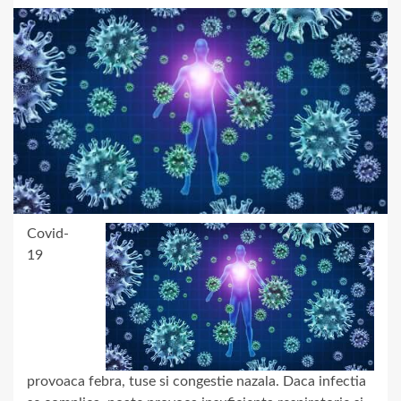
Covid-
19
provoaca febra, tuse si congestie nazala. Daca infectia