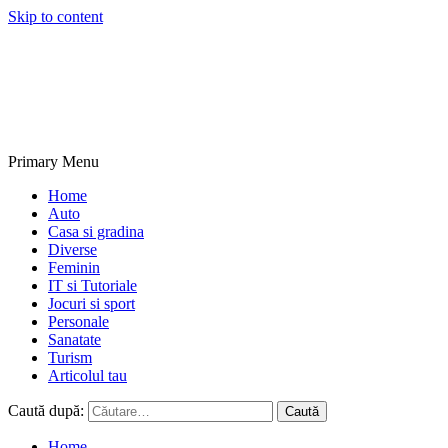
Skip to content
NextBlogs.info
Primary Menu
Home
Auto
Casa si gradina
Diverse
Feminin
IT si Tutoriale
Jocuri si sport
Personale
Sanatate
Turism
Articolul tau
Caută după:
Home