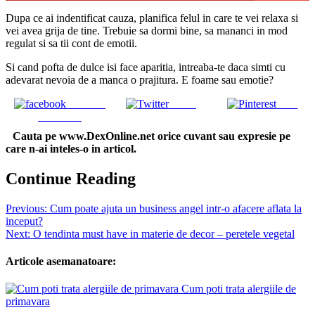
Dupa ce ai indentificat cauza, planifica felul in care te vei relaxa si
vei avea grija de tine. Trebuie sa dormi bine, sa mananci in mod
regulat si sa tii cont de emotii.
Si cand pofta de dulce isi face aparitia, intreaba-te daca simti cu
adevarat nevoia de a manca o prajitura. E foame sau emotie?
Share on
Tweet
Save
Facebook
Cauta pe www.DexOnline.net orice cuvant sau expresie pe
care n-ai inteles-o in articol.
Continue Reading
Previous:
Cum poate ajuta un business angel intr-o afacere aflata la
inceput?
Next:
O tendinta must have in materie de decor – peretele vegetal
Articole asemanatoare:
Cum poti trata alergiile de
primavara