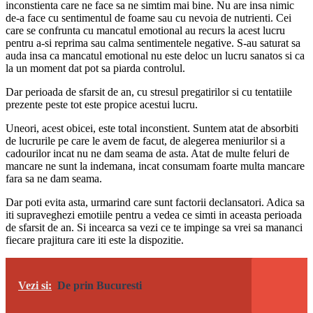
inconstienta care ne face sa ne simtim mai bine. Nu are insa nimic
de-a face cu sentimentul de foame sau cu nevoia de nutrienti. Cei
care se confrunta cu mancatul emotional au recurs la acest lucru
pentru a-si reprima sau calma sentimentele negative. S-au saturat sa
auda insa ca mancatul emotional nu este deloc un lucru sanatos si ca
la un moment dat pot sa piarda controlul.
Dar perioada de sfarsit de an, cu stresul pregatirilor si cu tentatiile
prezente peste tot este propice acestui lucru.
Uneori, acest obicei, este total inconstient. Suntem atat de absorbiti
de lucrurile pe care le avem de facut, de alegerea meniurilor si a
cadourilor incat nu ne dam seama de asta. Atat de multe feluri de
mancare ne sunt la indemana, incat consumam foarte multa mancare
fara sa ne dam seama.
Dar poti evita asta, urmarind care sunt factorii declansatori. Adica sa
iti supraveghezi emotiile pentru a vedea ce simti in aceasta perioada
de sfarsit de an. Si incearca sa vezi ce te impinge sa vrei sa mananci
fiecare prajitura care iti este la dispozitie.
Vezi si:
De prin Bucuresti