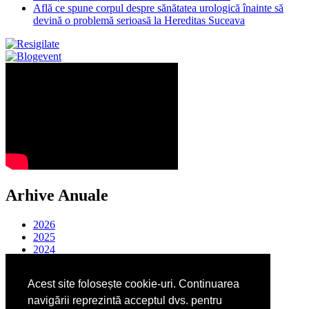
Află ce spune corpul despre sănătatea urologică înainte să
devină o problemă serioasă la Hereditas Suceava
Arhive Anuale
2026
2025
2024
2023
2022
Acest site folosește cookie-uri. Continuarea
2021
2020
navigării reprezintă acceptul dvs. pentru