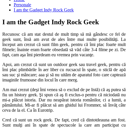
Personale
I am the Gadget Indy Rock Geek
I am the Gadget Indy Rock Geek
Recunosc că am stat destul de mult timp să mă gândesc ce fel de
geek sunt, însă am avut de ales între mai multe posibilităţi. La
început am crezut că sunt film geek, pentru că îmi plac foarte mult
filmele; înainte eram foarte obsedată să văd câte 3-4 filme pe zi. De
fapt, cam aşa îmi pierdeam eu vremea prin vacanţe.
Apoi, am crezut că sunt un outdoor geek sau travel geek, pentru că
îmi plac plimbările în aer liber cu rucsacul în spate, o sticlă de apă
sau suc şi mâncare; aaa şi să nu uităm de aparatul foto care captează
imaginile frumoase din locul în care merg.
Am mai crezut (deşi îmi venea să o exclud de pe listă) că aş putea să
fiu un history geek. Şi spun că aş fi exclus-o pentru că niciodată nu
mi-a plăcut istoria. Dar nu neapărat istoria românilor, ci a lumii, a
pământului. Mi-ar fi plăcut să am ghidul lui Frommer, să învăţ câte
ceva de la el. Ca în Eurotrip.
Cred că sunt un rock geek. De fapt, cred că dintotdeauna am fost.
Sunt mulţi ani în spate de spectacole la care am participat cu