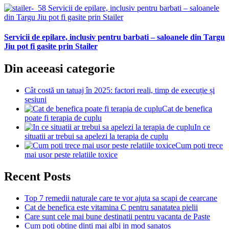
Servicii de epilare, inclusiv pentru barbati – saloanele
din Targu Jiu pot fi gasite prin Stailer
Servicii de epilare, inclusiv pentru barbati – saloanele din Targu
Jiu pot fi gasite prin Stailer
Din aceeasi categorie
Cât costă un tatuaj în 2025: factori reali, timp de execuție și
sesiuni
Cat de benefica
poate fi terapia de cuplu
In ce
situatii ar trebui sa apelezi la terapia de cuplu
Cum poti trece
mai usor peste relatiile toxice
Recent Posts
Top 7 remedii naturale care te vor ajuta sa scapi de cearcane
Cat de benefica este vitamina C pentru sanatatea pielii
Care sunt cele mai bune destinatii pentru vacanta de Paste
Cum poti obtine dinti mai albi in mod sanatos