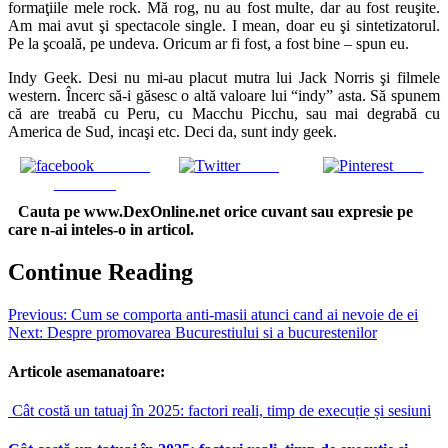
formaţiile mele rock. Mă rog, nu au fost multe, dar au fost reuşite.
Am mai avut şi spectacole single. I mean, doar eu şi sintetizatorul.
Pe la şcoală, pe undeva. Oricum ar fi fost, a fost bine – spun eu.
Indy Geek. Desi nu mi-au placut mutra lui Jack Norris şi filmele
western. Încerc să-i găsesc o altă valoare lui “indy” asta. Să spunem
că are treabă cu Peru, cu Macchu Picchu, sau mai degrabă cu
America de Sud, incaşi etc. Deci da, sunt indy geek.
Share on
Tweet
Save
Facebook
Cauta pe www.DexOnline.net orice cuvant sau expresie pe
care n-ai inteles-o in articol.
Continue Reading
Previous:
Cum se comporta anti-masii atunci cand ai nevoie de ei
Next:
Despre promovarea Bucurestiului si a bucurestenilor
Articole asemanatoare:
Cât costă un tatuaj în 2025: factori reali, timp de execuție și sesiuni