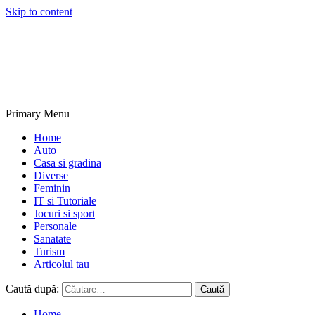
Skip to content
NextBlogs.info
Primary Menu
Home
Auto
Casa si gradina
Diverse
Feminin
IT si Tutoriale
Jocuri si sport
Personale
Sanatate
Turism
Articolul tau
Caută după:
Home