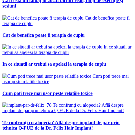
Cât costă un tatuaj în 2025: factori reali, timp de execuție și
sesiuni
Cat de benefica poate fi
terapia de cuplu
Cat de benefica poate fi terapia de cuplu
In ce situatii ar
trebui sa apelezi la terapia de cuplu
In ce situatii ar trebui sa apelezi la terapia de cuplu
Cum poti trece mai
usor peste relatiile toxice
Cum poti trece mai usor peste relatiile toxice
Te confrunți cu alopecia? Află despre
implant de par prin tehnica Q-FUE de la Dr. Felix Hair Implant!
Te confrunți cu alopecia? Află despre implant de par prin
tehnica Q-FUE de la Dr. Felix Hair Implant!