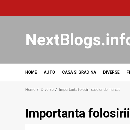
NextBlogs.inf
HOME
AUTO
CASA SI GRADINA
DIVERSE
F
Home
Diverse
Importanta folosirii caselor de marcat
Importanta folosiri