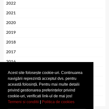
2022
2021
2020
2019
2018
2017
2016
2015
Acest site folosește cookie-uri. Continuarea
navigării reprezintă acceptul dvs. pentru
2014
această folosință. Pentru mai multe detalii
privind gestionarea preferințelor privind
2013
cookie-uri, verificati link-ul de mai jos!
2012
Termeni si conditii
|
Politica de cookies