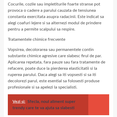
Cocurile, cozile sau impletiturile foarte stranse pot
provoca o cadere a parului cauzata de tensiunea
constanta exercitata asupra radacinii. Este indicat sa
alegi coafuri lejere si sa alternezi modul de prindere
pentru a permite scalpului sa respire.
Tratamentele chimice frecvente
Vopsirea, decolorarea sau permanentele contin
substante chimice agresive care slabesc firul de par.
Aplicarea repetata, fara pauze sau fara tratamente de
refacere, poate duce la pierderea elasticitatii si la
ruperea parului. Daca alegi sa iti vopsesti si sa iti
decolorezi parul, este esential sa folosesti produse
profesionale si sa apelezi la specialisti.
Vezi si:
Sfecla, noul aliment super
trendy care te va ajuta sa slabesti