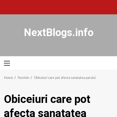
NextBlogs.info
Home
Feminin
Obiceiuri care pot afecta sanatatea parului
Obiceiuri care pot
afecta sanatatea