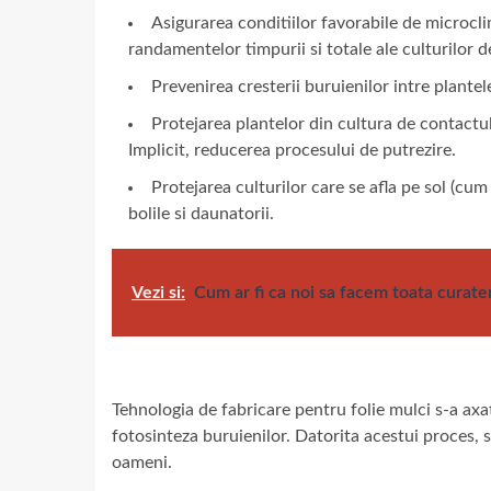
Asigurarea conditiilor favorabile de microcli
randamentelor timpurii si totale ale culturilor d
Prevenirea cresterii buruienilor intre plantel
Protejarea plantelor din cultura de contactul
Implicit, reducerea procesului de putrezire.
Protejarea culturilor care se afla pe sol (cu
bolile si daunatorii.
Vezi si:
Cum ar fi ca noi sa facem toata curaten
Tehnologia de fabricare pentru folie mulci s-a ax
fotosinteza buruienilor. Datorita acestui proces, 
oameni.