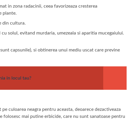
mat in zona radacinii, ceea favorizeaza cresterea
e plante.
e din cultura.
 cu solul, evitand murdaria, umezeala si aparitia mucegaiului.
m sunt capsunile), si obtinerea unui mediu uscat care previne
ia in locul tau?
at pe culoarea neagra pentru aceasta, deoarece dezactiveaza
se folosesc mai putine erbicide, care nu sunt sanatoase pentru