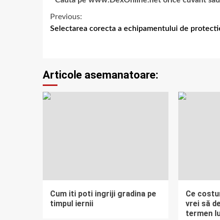
Cauta pe www.DexOnline.net orice cuvant sau ex
Previous:
Selectarea corecta a echipamentului de protecti
Articole asemanatoare:
Cum iti poti ingriji gradina pe
Ce costu
timpul iernii
vrei să d
termen l