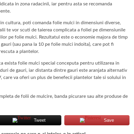
dicata in zona radacinii, iar pentru asta se recomanda
lente.
 in cultura, poti comanda folie mulci in dimensiuni diverse,
alii te vor scuti de taierea complicata a foliei pe dimensiunile
rilor pe folie mulci. Rezultatul este o economie majora de timp
 gauri (sau pana la 10 pe folie mulci indoita), care pot fi
rescuta a plantelor.
i ca exista folie mulci special conceputa pentru utilizarea in
duri de gauri, iar distanta dintre gauri este aranjata alternativ
 care va oferi un plus de benefecii plantelor tale si solului in
ompleta de folii de mulcire, banda picurare sau alte produse de
Tweet
Save