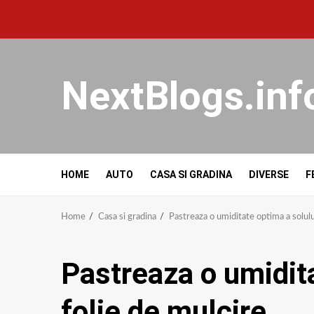
NextBlogs.inf
HOME
AUTO
CASA SI GRADINA
DIVERSE
F
Home
Casa si gradina
Pastreaza o umiditate optima a solulu
Pastreaza o umidita
folie de mulcire