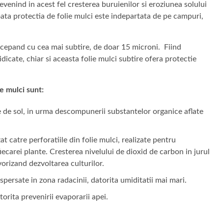
evenind in acest fel cresterea buruienilor si eroziunea solului
 toata protectia de folie mulci este indepartata de pe campuri,
 incepand cu cea mai subtire, de doar 15 microni. Fiind
idicate, chiar si aceasta folie mulci subtire ofera protectie
ie mulci sunt:
te de sol, in urma descompunerii substantelor organice aflate
t catre perforatiile din folie mulci, realizate pentru
iecarei plante. Cresterea nivelului de dioxid de carbon in jurul
vorizand dezvoltarea culturilor.
spersate in zona radacinii, datorita umiditatii mai mari.
torita prevenirii evaporarii apei.