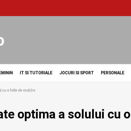
o
EMININ
IT SI TUTORIALE
JOCURI SI SPORT
PERSONALE
i cu o folie de mulcire
te optima a solului cu o