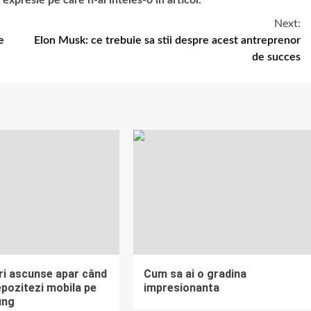
presie pe care n-ai inteles-o in articol.
Next:
e
Elon Musk: ce trebuie sa stii despre acest antreprenor
de succes
ri ascunse apar când
Cum sa ai o gradina
epozitezi mobila pe
impresionanta
ung