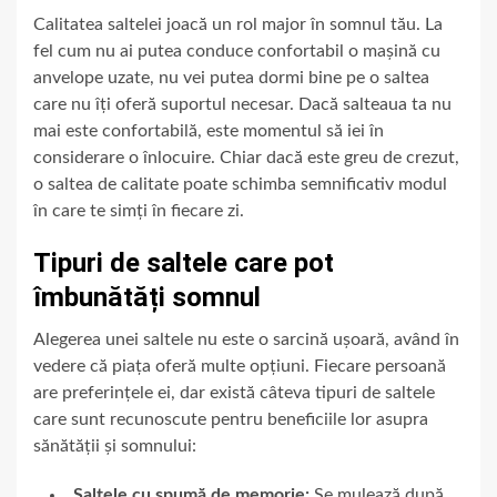
Calitatea saltelei joacă un rol major în somnul tău. La
fel cum nu ai putea conduce confortabil o mașină cu
anvelope uzate, nu vei putea dormi bine pe o saltea
care nu îți oferă suportul necesar. Dacă salteaua ta nu
mai este confortabilă, este momentul să iei în
considerare o înlocuire. Chiar dacă este greu de crezut,
o saltea de calitate poate schimba semnificativ modul
în care te simți în fiecare zi.
Tipuri de saltele care pot
îmbunătăți somnul
Alegerea unei saltele nu este o sarcină ușoară, având în
vedere că piața oferă multe opțiuni. Fiecare persoană
are preferințele ei, dar există câteva tipuri de saltele
care sunt recunoscute pentru beneficiile lor asupra
sănătății și somnului:
Saltele cu spumă de memorie:
Se mulează după