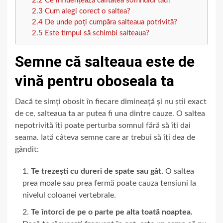
2.2
Ce influențează calitatea somnului tău?
2.3
Cum alegi corect o saltea?
2.4
De unde poți cumpăra salteaua potrivită?
2.5
Este timpul să schimbi salteaua?
Semne că salteaua este de
vină pentru oboseala ta
Dacă te simți obosit în fiecare dimineață și nu știi exact
de ce, salteaua ta ar putea fi una dintre cauze. O saltea
nepotrivită îți poate perturba somnul fără să îți dai
seama. Iată câteva semne care ar trebui să îți dea de
gândit:
Te trezești cu dureri de spate sau gât.
O saltea
prea moale sau prea fermă poate cauza tensiuni la
nivelul coloanei vertebrale.
Te întorci de pe o parte pe alta toată noaptea.