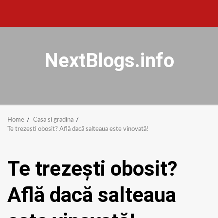
NextBlogs.info
Home
Casa si gradina
Te trezești obosit? Află dacă salteaua este vinovată!
Te trezești obosit?
Află dacă salteaua