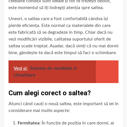
celelalte condiții sunt ideale și tot te trezești obosit,
este momentul să îți îndrepți atenția spre saltea.
Uneori, o saltea care a fost confortabilă cândva își
pierde eficiența. Este normal ca materialele din care
este fabricată să se degradeze în timp. Chiar dacă nu
vezi modificări vizibile, calitatea suportului oferit de
saltea scade treptat. Așadar, dacă simți că nu mai dormi
bine, gândește-te dacă este timpul să faci o schimbare.
Vezi si:
Sisteme de ventilatie si
climatizare
Cum alegi corect o saltea?
Atunci când cauți o nouă saltea, este important să iei în
considerare mai multe aspecte:
Fermitatea:
În funcție de poziția în care dormi, ai