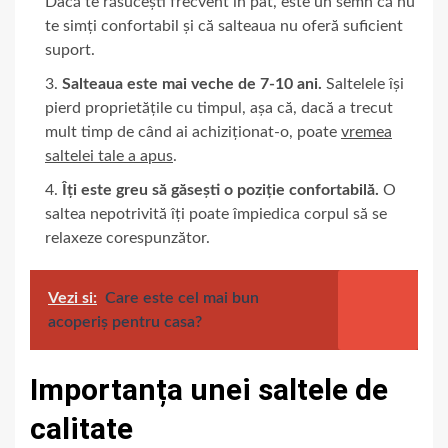
Dacă te răsucești frecvent în pat, este un semn că nu
te simți confortabil și că salteaua nu oferă suficient
suport.
Salteaua este mai veche de 7-10 ani.
Saltelele își
pierd proprietățile cu timpul, așa că, dacă a trecut
mult timp de când ai achiziționat-o, poate
vremea
saltelei tale a apus
.
Îți este greu să găsești o poziție confortabilă.
O
saltea nepotrivită îți poate împiedica corpul să se
relaxeze corespunzător.
Vezi si:
Care este cel mai bun
acoperiș pentru casa?
Importanța unei saltele de
calitate