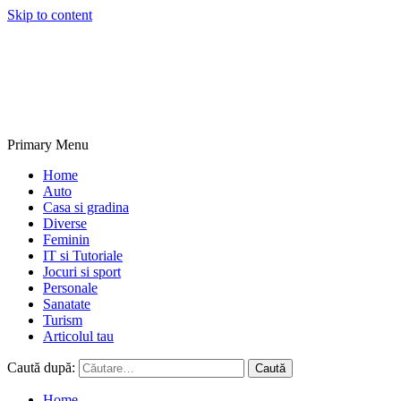
Skip to content
NextBlogs.info
Primary Menu
Home
Auto
Casa si gradina
Diverse
Feminin
IT si Tutoriale
Jocuri si sport
Personale
Sanatate
Turism
Articolul tau
Caută după:
Home