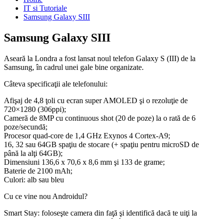
IT si Tutoriale
Samsung Galaxy SIII
Samsung Galaxy SIII
Aseară la Londra a fost lansat noul telefon Galaxy S (III) de la
Samsung, în cadrul unei gale bine organizate.
Câteva specificaţii ale telefonului:
Afişaj de 4,8 ţoli cu ecran super AMOLED şi o rezoluţie de
720×1280 (306ppi);
Cameră de 8MP cu continuous shot (20 de poze) la o rată de 6
poze/secundă;
Procesor quad-core de 1,4 GHz Exynos 4 Cortex-A9;
16, 32 sau 64GB spaţiu de stocare (+ spaţiu pentru microSD de
până la alţi 64GB);
Dimensiuni 136,6 x 70,6 x 8,6 mm şi 133 de grame;
Baterie de 2100 mAh;
Culori: alb sau bleu
Cu ce vine nou Androidul?
Smart Stay: foloseşte camera din faţă şi identifică dacă te uiţi la