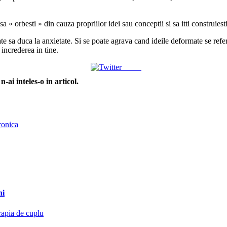
a sa « orbesti » din cauza propriilor idei sau conceptii si sa itti construie
te sa duca la anxietate. Si se poate agrava cand ideile deformate se refer
i increderea in tine.
Tweet
ai inteles-o in articol.
ronica
ni
rapia de cuplu