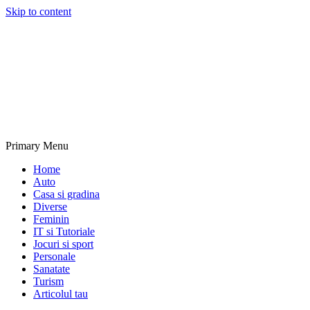
Skip to content
NextBlogs.info
Primary Menu
Home
Auto
Casa si gradina
Diverse
Feminin
IT si Tutoriale
Jocuri si sport
Personale
Sanatate
Turism
Articolul tau