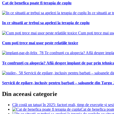
Cat de benefica poate fi terapia de cuplu
In ce situatii ar 
In ce situatii ar trebui sa apelezi la terapia de cuplu
Cum poti trece mai usor
Cum poti trece mai usor peste relatiile toxice
Te confrunți cu alopecia? Află despre impla
Te confrunți cu alopecia? Află despre implant de par prin tehnic
Servicii de epilare, inclusiv pentru barbati – saloanele din
Servicii de epilare, inclusiv pentru barbati – saloanele din Targu J
Din aceeasi categorie
Cât costă un tatuaj în 2025: factori reali, timp de execuție și ses
Cat de benefica poate
In ce situa