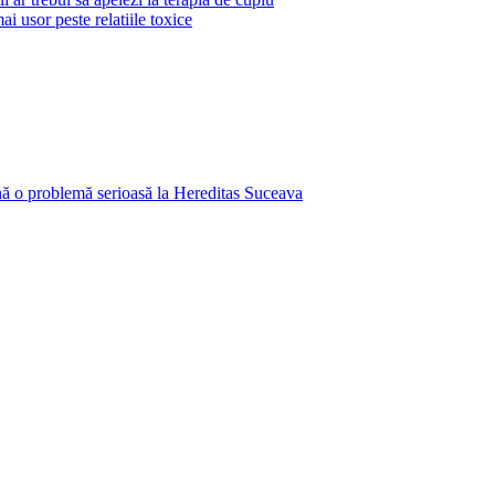
i usor peste relatiile toxice
ină o problemă serioasă la Hereditas Suceava