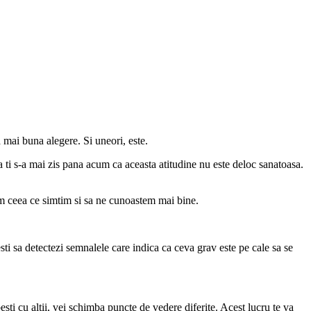
a mai buna alegere. Si uneori, este.
a ti s-a mai zis pana acum ca aceasta atitudine nu este deloc sanatoasa.
im ceea ce simtim si sa ne cunoastem mai bine.
sti sa detectezi semnalele care indica ca ceva grav este pe cale sa se
ti cu altii, vei schimba puncte de vedere diferite. Acest lucru te va