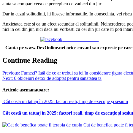
ajuta sa compari ceea ce percepi cu ce vad cei din jur.
Dar in cazul solitudinii, iti lipsesc informatiile. In consecinta, vei risc
Anxietatea este si ea un efect secundar al solitudinii. Neincrederea poa
nici in cei din jur, nici daca nu vorbesti cu cei din jur care iti poti intar
Share on Facebook
Cauta pe www.DexOnline.net orice cuvant sau expresie pe care n-
Continue Reading
Previous:
Fumezi? Iată de ce ar trebui sa iei în considerare țigara elect
Next:
6 obiceiuri detox de adoptat pentru sanatatea ta
Articole asemanatoare:
Cât costă un tatuaj în 2025: factori reali, timp de execuție și sesiuni
Cât costă un tatuaj în 2025: factori reali, timp de execuție și sesiu
Cat de benefica poate fi te