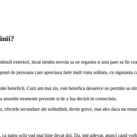
inii?
 stimuli exteriori, incat simtim nevoia sa ne regasim si asta pare sa fie ce
genul de persoana care apreciaza farte mult viata solitara, cu siguranta c
mite beneficii. Cum am mai zis, este benefica deoarece ne permite sa st
la anumite momente prezente si de a lua decizii in consecinta.
az, efectele secundare ale solitudinii, devin grave, mai ales daca nu reuse
ca patru ochi vad mai bine decat doi. Da, intr-adevar, atunci cand vorbes