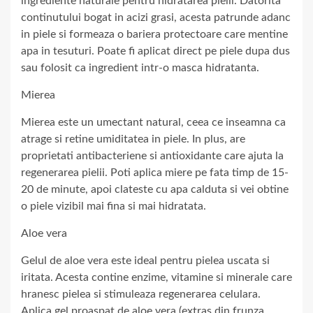
ingrediente naturale pentru hidratarea pielii. Datorita
continutului bogat in acizi grasi, acesta patrunde adanc
in piele si formeaza o bariera protectoare care mentine
apa in tesuturi. Poate fi aplicat direct pe piele dupa dus
sau folosit ca ingredient intr-o masca hidratanta.
Mierea
Mierea este un umectant natural, ceea ce inseamna ca
atrage si retine umiditatea in piele. In plus, are
proprietati antibacteriene si antioxidante care ajuta la
regenerarea pielii. Poti aplica miere pe fata timp de 15-
20 de minute, apoi clateste cu apa calduta si vei obtine
o piele vizibil mai fina si mai hidratata.
Aloe vera
Gelul de aloe vera este ideal pentru pielea uscata si
iritata. Acesta contine enzime, vitamine si minerale care
hranesc pielea si stimuleaza regenerarea celulara.
Aplica gel proaspat de aloe vera (extras din frunza