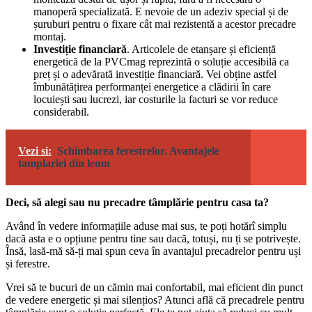
manoperă specializată. E nevoie de un adeziv special și de
șuruburi pentru o fixare cât mai rezistentă a acestor precadre
montaj.
Investiție financiară
. Articolele de etanșare și eficiență
energetică de la PVCmag reprezintă o soluție accesibilă ca
preț și o adevărată investiție financiară. Vei obține astfel
îmbunătățirea performanței energetice a clădirii în care
locuiești sau lucrezi, iar costurile la facturi se vor reduce
considerabil.
Vezi si:
Schimbarea ferestrelor. Avantajele
tamplariei din lemn
Deci, să alegi sau nu precadre tâmplărie pentru casa ta?
Având în vedere informațiile aduse mai sus, te poți hotărî simplu
dacă asta e o opțiune pentru tine sau dacă, totuși, nu ți se potrivește.
Însă, lasă-mă să-ți mai spun ceva în avantajul precadrelor pentru uși
și ferestre.
Vrei să te bucuri de un cămin mai confortabil, mai eficient din punct
de vedere energetic și mai silențios? Atunci află că precadrele pentru