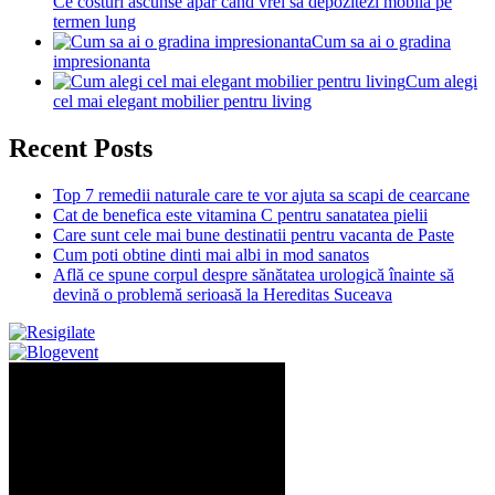
Ce costuri ascunse apar când vrei să depozitezi mobila pe
termen lung
Cum sa ai o gradina
impresionanta
Cum alegi
cel mai elegant mobilier pentru living
Recent Posts
Top 7 remedii naturale care te vor ajuta sa scapi de cearcane
Cat de benefica este vitamina C pentru sanatatea pielii
Care sunt cele mai bune destinatii pentru vacanta de Paste
Cum poti obtine dinti mai albi in mod sanatos
Află ce spune corpul despre sănătatea urologică înainte să
devină o problemă serioasă la Hereditas Suceava