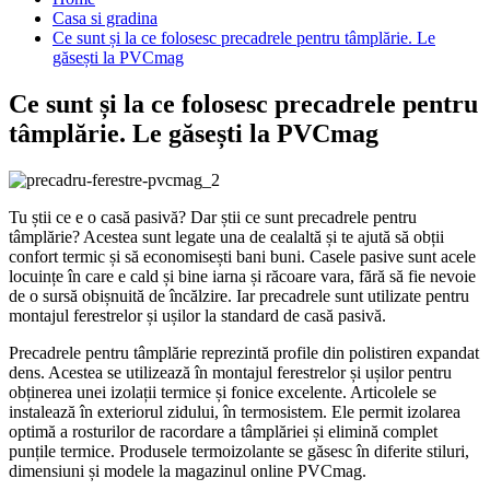
Casa si gradina
Ce sunt și la ce folosesc precadrele pentru tâmplărie. Le
găsești la PVCmag
Ce sunt și la ce folosesc precadrele pentru
tâmplărie. Le găsești la PVCmag
Tu știi ce e o casă pasivă? Dar știi ce sunt precadrele pentru
tâmplărie? Acestea sunt legate una de cealaltă și te ajută să obții
confort termic și să economisești bani buni. Casele pasive sunt acele
locuințe în care e cald și bine iarna și răcoare vara, fără să fie nevoie
de o sursă obișnuită de încălzire. Iar precadrele sunt utilizate pentru
montajul ferestrelor și ușilor la standard de casă pasivă.
Precadrele pentru tâmplărie reprezintă profile din polistiren expandat
dens. Acestea se utilizează în montajul ferestrelor și ușilor pentru
obținerea unei izolații termice și fonice excelente. Articolele se
instalează în exteriorul zidului, în termosistem. Ele permit izolarea
optimă a rosturilor de racordare a tâmplăriei și elimină complet
punțile termice. Produsele termoizolante se găsesc în diferite stiluri,
dimensiuni și modele la magazinul online PVCmag.