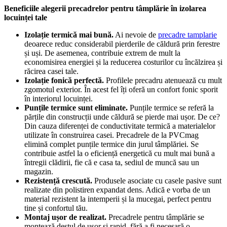
Beneficiile alegerii precadrelor pentru tâmplărie în izolarea
locuinței tale
Izolație termică mai bună.
Ai nevoie de
precadre tamplarie
deoarece reduc considerabil pierderile de căldură prin ferestre
și uși. De asemenea, contribuie extrem de mult la
economisirea energiei și la reducerea costurilor cu încălzirea și
răcirea casei tale.
Izolație fonică perfectă.
Profilele precadru atenuează cu mult
zgomotul exterior. În acest fel îți oferă un confort fonic sporit
în interiorul locuinței.
Punțile termice sunt eliminate.
Punțile termice se referă la
părțile din construcții unde căldură se pierde mai ușor. De ce?
Din cauza diferenței de conductivitate termică a materialelor
utilizate în construirea casei. Precadrele de la PVCmag
elimină complet punțile termice din jurul tâmplăriei. Se
contribuie astfel la o eficiență energetică cu mult mai bună a
întregii clădirii, fie că e casa ta, sediul de muncă sau un
magazin.
Rezistență crescută.
Produsele asociate cu casele pasive sunt
realizate din polistiren expandat dens. Adică e vorba de un
material rezistent la intemperii și la mucegai, perfect pentru
tine și confortul tău.
Montaj ușor de realizat.
Precadrele pentru tâmplărie se
montează destul de ușor și rapid, fără a fi necesară o