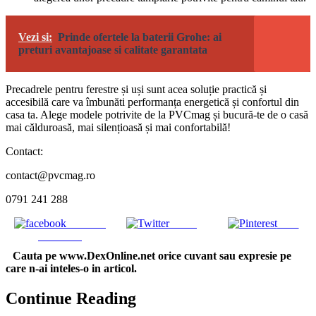
Vezi si:
Prinde ofertele la baterii Grohe: ai
preturi avantajoase si calitate garantata
Precadrele pentru ferestre și uși sunt acea soluție practică și
accesibilă care va îmbunăti performanța energetică și confortul din
casa ta. Alege modele potrivite de la PVCmag și bucură-te de o casă
mai călduroasă, mai silențioasă și mai confortabilă!
Contact:
contact@pvcmag.ro
0791 241 288
Share on
Tweet
Save
Facebook
Cauta pe www.DexOnline.net orice cuvant sau expresie pe
care n-ai inteles-o in articol.
Continue Reading