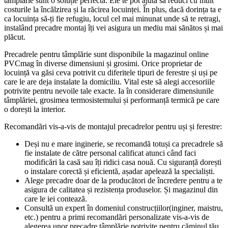
tâmplărie sunt o soluție perfectă. Ele te pot ajuta să reduci cu mult
costurile la încălzirea și la răcirea locuinței. În plus, dacă dorința ta e
ca locuința să-ți fie refugiu, locul cel mai minunat unde să te retragi,
instalând precadre montaj îți vei asigura un mediu mai sănătos și mai
plăcut.
Precadrele pentru tâmplărie sunt disponibile la magazinul online
PVCmag în diverse dimensiuni și grosimi. Orice proprietar de
locuință va găsi ceva potrivit cu diferitele tipuri de ferestre și uși pe
care le are deja instalate la domiciliu. Vital este să alegi accesoriile
potrivite pentru nevoile tale exacte. Ia în considerare dimensiunile
tâmplăriei, grosimea termosistemului și performanță termică pe care
o dorești la interior.
Recomandări vis-a-vis de montajul precadrelor pentru uși și ferestre:
Deși nu e mare inginerie, se recomandă totuși ca precadrele să
fie instalate de către personal calificat atunci când faci
modificări la casă sau îți ridici casa nouă. Cu siguranță dorești
o instalare corectă și eficientă, așadar apelează la specialiști.
Alege precadre doar de la producători de încredere pentru a te
asigura de calitatea și rezistența produselor. Și magazinul din
care le iei contează.
Consultă un expert în domeniul construcțiilor(inginer, maistru,
etc.) pentru a primi recomandări personalizate vis-a-vis de
alegerea unor precadre tâmplărie potrivite pentru căminul tău.