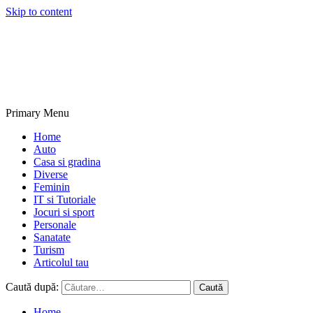
Skip to content
NextBlogs.info
Primary Menu
Home
Auto
Casa si gradina
Diverse
Feminin
IT si Tutoriale
Jocuri si sport
Personale
Sanatate
Turism
Articolul tau
Caută după:
Home