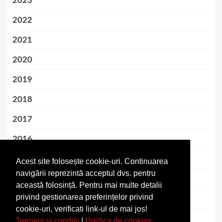
2023
2022
2021
2020
2019
2018
2017
2016
2015
Acest site folosește cookie-uri. Continuarea
navigării reprezintă acceptul dvs. pentru
2014
această folosință. Pentru mai multe detalii
privind gestionarea preferințelor privind
2013
cookie-uri, verificati link-ul de mai jos!
2012
Termeni si conditii
|
Politica de cookies