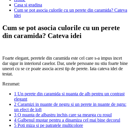
Casa si gradina
Cum se pot asocia culorile cu un perete din caramida? Cateva
idei
Cum se pot asocia culorile cu un perete
din caramida? Cateva idei
Foarte elegant, peretele din caramida este cel care s-a impus incet
dar sigur in interiorul caselor. Dar, unele persoane nu stiu foarte bine
uneori cu se ce poate asocia acest tip de perete. Iata cateva idei de
testat.
Rezumat:
1
Un perete din caramida si nuanta de alb pentru un contrast
elegant
2
Caramizi in nuante de negru si un perete in nuante de ngru:
un efect de loft
3
O nuanta de albastru inchis care sa mearga cu rosul
4
Galbenul mustar pentru a dinamiza cel mai bine decorul
5
Poti miza si pe patratele multicolore