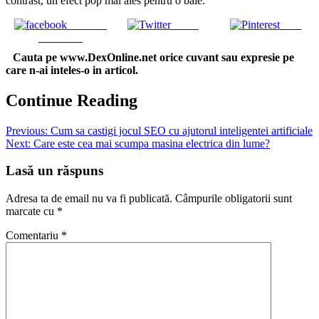
contrast, un efect pop mai ales pentru o baie.
Share on
Tweet
Save
Facebook
Cauta pe www.DexOnline.net orice cuvant sau expresie pe
care n-ai inteles-o in articol.
Continue Reading
Previous:
Cum sa castigi jocul SEO cu ajutorul inteligentei artificiale
Next:
Care este cea mai scumpa masina electrica din lume?
Lasă un răspuns
Adresa ta de email nu va fi publicată.
Câmpurile obligatorii sunt
marcate cu
*
Comentariu
*