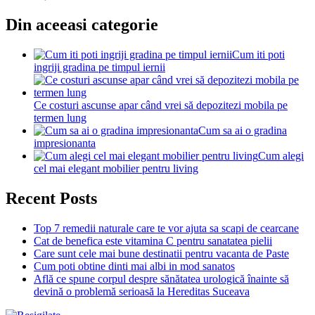
Din aceeasi categorie
Cum iti poti
ingriji gradina pe timpul iernii
Ce costuri ascunse apar când vrei să depozitezi mobila pe
termen lung
Cum sa ai o gradina
impresionanta
Cum alegi
cel mai elegant mobilier pentru living
Recent Posts
Top 7 remedii naturale care te vor ajuta sa scapi de cearcane
Cat de benefica este vitamina C pentru sanatatea pielii
Care sunt cele mai bune destinatii pentru vacanta de Paste
Cum poti obtine dinti mai albi in mod sanatos
Află ce spune corpul despre sănătatea urologică înainte să
devină o problemă serioasă la Hereditas Suceava