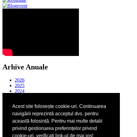
Arhive Anuale
2026
2025
2024
2023
2022
Acest site folosește cookie-uri. Continuarea
2021
2020
navigării reprezintă acceptul dvs. pentru
2019
această folosință. Pentru mai multe detalii
2018
privind gestionarea preferințelor privind
2017
2016
cookie-uri, verificati link-ul de mai jos!