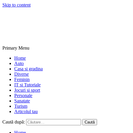
Skip to content
NextBlogs.info
Primary Menu
Home
Auto
Casa si gradina
Diverse
Feminin
IT si Tutoriale
Jocuri si sport
Personale
Sanatate
Turism
Articolul tau
Caută după:
Home