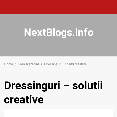
NextBlogs.info
Home
Casa si gradina
Dressinguri – solutii creative
Dressinguri – solutii
creative