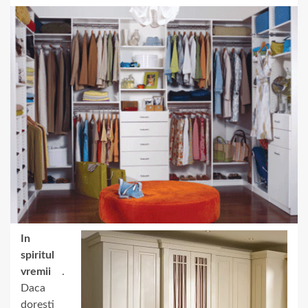
In
spiritul
vremii
.
Daca
doresti