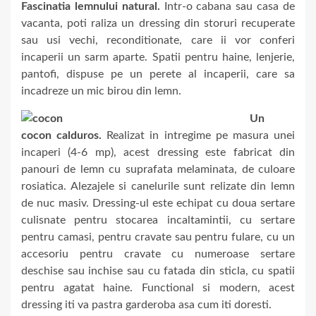
Fascinatia lemnului natural.
Intr-o cabana sau casa de
vacanta, poti raliza un dressing din storuri recuperate
sau usi vechi, reconditionate, care ii vor conferi
incaperii un sarm aparte. Spatii pentru haine, lenjerie,
pantofi, dispuse pe un perete al incaperii, care sa
incadreze un mic birou din lemn.
Un
cocon calduros.
Realizat in intregime pe masura unei
incaperi (4-6 mp), acest dressing este fabricat din
panouri de lemn cu suprafata melaminata, de culoare
rosiatica. Alezajele si canelurile sunt relizate din lemn
de nuc masiv. Dressing-ul este echipat cu doua sertare
culisnate pentru stocarea incaltamintii, cu sertare
pentru camasi, pentru cravate sau pentru fulare, cu un
accesoriu pentru cravate cu numeroase sertare
deschise sau inchise sau cu fatada din sticla, cu spatii
pentru agatat haine. Functional si modern, acest
dressing iti va pastra garderoba asa cum iti doresti.