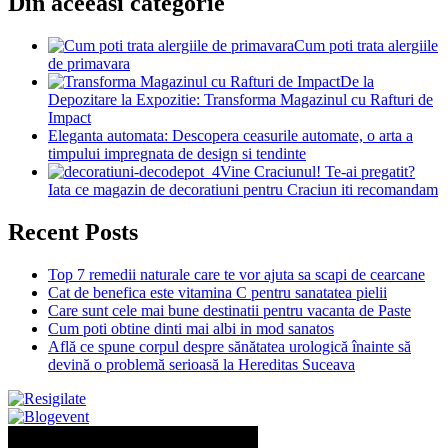
Din aceeasi categorie
Cum poti trata alergiile
de primavara
De la
Depozitare la Expozitie: Transforma Magazinul cu Rafturi de
Impact
Eleganta automata: Descopera ceasurile automate, o arta a
timpului impregnata de design si tendinte
Vine Craciunul! Te-ai pregatit?
Iata ce magazin de decoratiuni pentru Craciun iti recomandam
Recent Posts
Top 7 remedii naturale care te vor ajuta sa scapi de cearcane
Cat de benefica este vitamina C pentru sanatatea pielii
Care sunt cele mai bune destinatii pentru vacanta de Paste
Cum poti obtine dinti mai albi in mod sanatos
Află ce spune corpul despre sănătatea urologică înainte să
devină o problemă serioasă la Hereditas Suceava