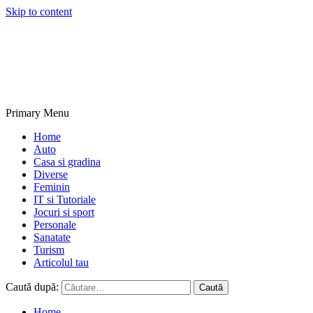
Skip to content
NextBlogs.info
Primary Menu
Home
Auto
Casa si gradina
Diverse
Feminin
IT si Tutoriale
Jocuri si sport
Personale
Sanatate
Turism
Articolul tau
Caută după:
Home