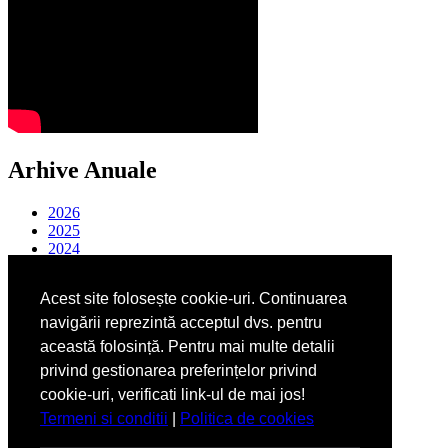
Arhive Anuale
2026
2025
2024
2023
2022
Acest site folosește cookie-uri. Continuarea
2021
2020
navigării reprezintă acceptul dvs. pentru
2019
această folosință. Pentru mai multe detalii
2018
privind gestionarea preferințelor privind
2017
2016
cookie-uri, verificati link-ul de mai jos!
2015
Termeni si conditii
|
Politica de cookies
2014
2013