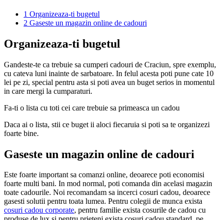
1
Organizeaza-ti bugetul
2
Gaseste un magazin online de cadouri
Organizeaza-ti bugetul
Gandeste-te ca trebuie sa cumperi cadouri de Craciun, spre exemplu,
cu cateva luni inainte de sarbatoare. In felul acesta poti pune cate 10
lei pe zi, special pentru asta si poti avea un buget serios in momentul
in care mergi la cumparaturi.
Fa-ti o lista cu toti cei care trebuie sa primeasca un cadou
Daca ai o lista, stii ce buget ii aloci fiecaruia si poti sa te organizezi
foarte bine.
Gaseste un magazin online de cadouri
Este foarte important sa comanzi online, deoarece poti economisi
foarte multi bani. In mod normal, poti comanda din acelasi magazin
toate cadourile. Noi recomandam sa incerci cosuri cadou, deoarece
gasesti solutii pentru toata lumea. Pentru colegii de munca exista
cosuri cadou corporate
, pentru familie exista cosurile de cadou cu
produse de lux si pentru prieteni exista cosuri cadou standard, pe