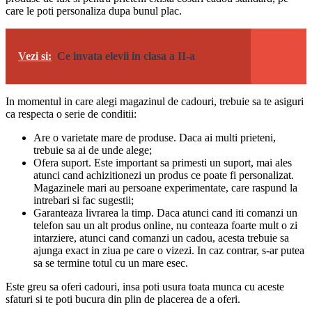
care le poti personaliza dupa bunul plac.
Vezi si:
Ce invata elevii in clasa a II-a
In momentul in care alegi magazinul de cadouri, trebuie sa te asiguri
ca respecta o serie de conditii:
Are o varietate mare de produse. Daca ai multi prieteni,
trebuie sa ai de unde alege;
Ofera suport. Este important sa primesti un suport, mai ales
atunci cand achizitionezi un produs ce poate fi personalizat.
Magazinele mari au persoane experimentate, care raspund la
intrebari si fac sugestii;
Garanteaza livrarea la timp. Daca atunci cand iti comanzi un
telefon sau un alt produs online, nu conteaza foarte mult o zi
intarziere, atunci cand comanzi un cadou, acesta trebuie sa
ajunga exact in ziua pe care o vizezi. In caz contrar, s-ar putea
sa se termine totul cu un mare esec.
Este greu sa oferi cadouri, insa poti usura toata munca cu aceste
sfaturi si te poti bucura din plin de placerea de a oferi.