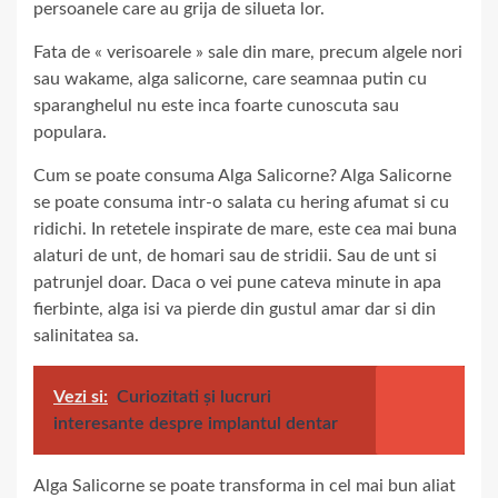
persoanele care au grija de silueta lor.
Fata de « verisoarele » sale din mare, precum algele nori
sau wakame, alga salicorne, care seamnaa putin cu
sparanghelul nu este inca foarte cunoscuta sau
populara.
Cum se poate consuma Alga Salicorne? Alga Salicorne
se poate consuma intr-o salata cu hering afumat si cu
ridichi. In retetele inspirate de mare, este cea mai buna
alaturi de unt, de homari sau de stridii. Sau de unt si
patrunjel doar. Daca o vei pune cateva minute in apa
fierbinte, alga isi va pierde din gustul amar dar si din
salinitatea sa.
Vezi si:
Curiozitati și lucruri
interesante despre implantul dentar
Alga Salicorne se poate transforma in cel mai bun aliat