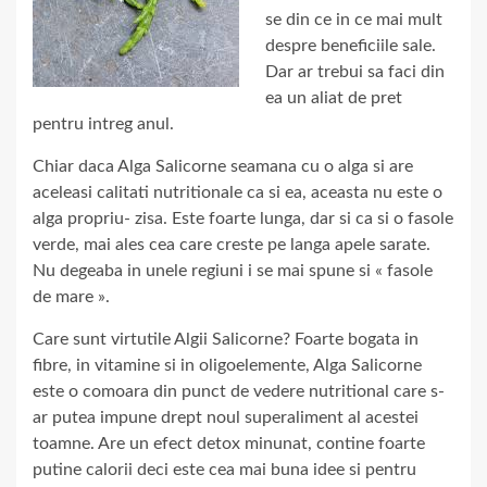
se din ce in ce mai mult
despre beneficiile sale.
Dar ar trebui sa faci din
ea un aliat de pret
pentru intreg anul.
Chiar daca Alga Salicorne seamana cu o alga si are
aceleasi calitati nutritionale ca si ea, aceasta nu este o
alga propriu- zisa. Este foarte lunga, dar si ca si o fasole
verde, mai ales cea care creste pe langa apele sarate.
Nu degeaba in unele regiuni i se mai spune si « fasole
de mare ».
Care sunt virtutile Algii Salicorne? Foarte bogata in
fibre, in vitamine si in oligoelemente, Alga Salicorne
este o comoara din punct de vedere nutritional care s-
ar putea impune drept noul superaliment al acestei
toamne. Are un efect detox minunat, contine foarte
putine calorii deci este cea mai buna idee si pentru