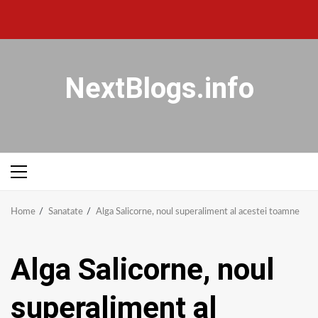
NextBlogs.info
Home
Sanatate
Alga Salicorne, noul superaliment al acestei toamne
Alga Salicorne, noul
superaliment al