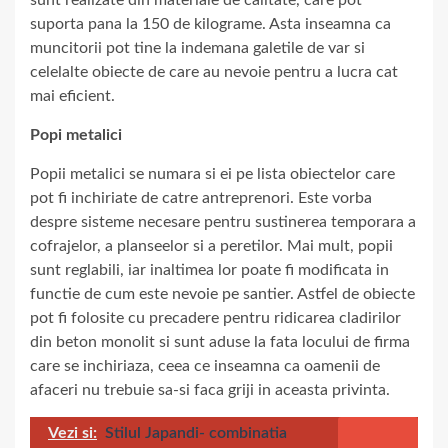
suporta pana la 150 de kilograme. Asta inseamna ca
muncitorii pot tine la indemana galetile de var si
celelalte obiecte de care au nevoie pentru a lucra cat
mai eficient.
Popi metalici
Popii metalici se numara si ei pe lista obiectelor care
pot fi inchiriate de catre antreprenori. Este vorba
despre sisteme necesare pentru sustinerea temporara a
cofrajelor, a planseelor si a peretilor. Mai mult, popii
sunt reglabili, iar inaltimea lor poate fi modificata in
functie de cum este nevoie pe santier. Astfel de obiecte
pot fi folosite cu precadere pentru ridicarea cladirilor
din beton monolit si sunt aduse la fata locului de firma
care se inchiriaza, ceea ce inseamna ca oamenii de
afaceri nu trebuie sa-si faca griji in aceasta privinta.
Vezi si:
Stilul Japandi- combinatia