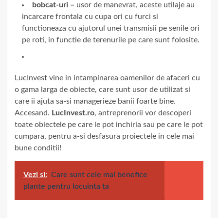
bobcat-uri –
usor de manevrat, aceste utilaje au
incarcare frontala cu cupa ori cu furci si
functioneaza cu ajutorul unei transmisii pe senile ori
pe roti, in functie de terenurile pe care sunt folosite.
LucInvest
vine in intampinarea oamenilor de afaceri cu
o gama larga de obiecte, care sunt usor de utilizat si
care ii ajuta sa-si managerieze banii foarte bine.
Accesand.
LucInvest.ro
, antreprenorii vor descoperi
toate obiectele pe care le pot inchiria sau pe care le pot
cumpara, pentru a-si desfasura proiectele in cele mai
bune conditii!
Vezi si:
Care sunt cele mai benefice
plante pentru locuinta ta