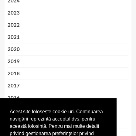
2024
2023
2022
2021
2020
2019
2018
2017
2016
2015
Acest site folosește cookie-uri. Continuarea
navigării reprezintă acceptul dvs. pentru
2014
această folosință. Pentru mai multe detalii
privind gestionarea preferințelor privind
2013