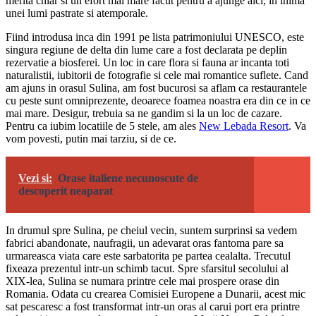
merita chiar si un efort mai mare facut pentru a ajunge aici, in inima
unei lumi pastrate si atemporale.
Fiind introdusa inca din 1991 pe lista patrimoniului UNESCO, este
singura regiune de delta din lume care a fost declarata pe deplin
rezervatie a biosferei. Un loc in care flora si fauna ar incanta toti
naturalistii, iubitorii de fotografie si cele mai romantice suflete. Cand
am ajuns in orasul Sulina, am fost bucurosi sa aflam ca restaurantele
cu peste sunt omniprezente, deoarece foamea noastra era din ce in ce
mai mare. Desigur, trebuia sa ne gandim si la un loc de cazare.
Pentru ca iubim locatiile de 5 stele, am ales
New Lebada Resort
. Va
vom povesti, putin mai tarziu, si de ce.
Vezi si:
Orase italiene necunoscute de
descoperit neaparat
In drumul spre Sulina, pe cheiul vecin, suntem surprinsi sa vedem
fabrici abandonate, naufragii, un adevarat oras fantoma pare sa
urmareasca viata care este sarbatorita pe partea cealalta. Trecutul
fixeaza prezentul intr-un schimb tacut. Spre sfarsitul secolului al
XIX-lea, Sulina se numara printre cele mai prospere orase din
Romania. Odata cu crearea Comisiei Europene a Dunarii, acest mic
sat pescaresc a fost transformat intr-un oras al carui port era printre