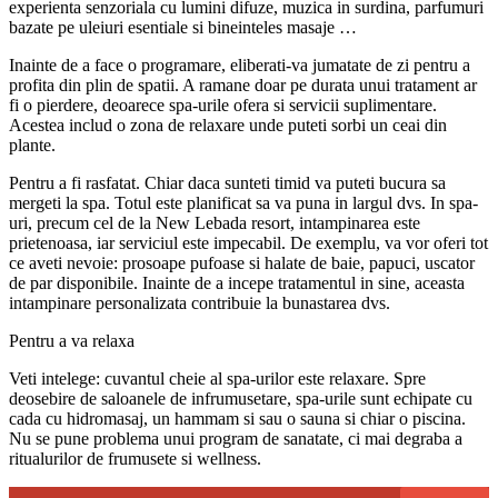
experienta senzoriala cu lumini difuze, muzica in surdina, parfumuri
bazate pe uleiuri esentiale si bineinteles masaje …
Inainte de a face o programare, eliberati-va jumatate de zi pentru a
profita din plin de spatii. A ramane doar pe durata unui tratament ar
fi o pierdere, deoarece spa-urile ofera si servicii suplimentare.
Acestea includ o zona de relaxare unde puteti sorbi un ceai din
plante.
Pentru a fi rasfatat. Chiar daca sunteti timid va puteti bucura sa
mergeti la spa. Totul este planificat sa va puna in largul dvs. In spa-
uri, precum cel de la New Lebada resort, intampinarea este
prietenoasa, iar serviciul este impecabil. De exemplu, va vor oferi tot
ce aveti nevoie: prosoape pufoase si halate de baie, papuci, uscator
de par disponibile. Inainte de a incepe tratamentul in sine, aceasta
intampinare personalizata contribuie la bunastarea dvs.
Pentru a va relaxa
Veti intelege: cuvantul cheie al spa-urilor este relaxare. Spre
deosebire de saloanele de infrumusetare, spa-urile sunt echipate cu
cada cu hidromasaj, un hammam si sau o sauna si chiar o piscina.
Nu se pune problema unui program de sanatate, ci mai degraba a
ritualurilor de frumusete si wellness.