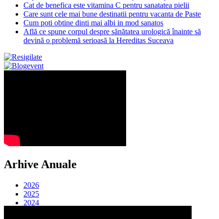
Cat de benefica este vitamina C pentru sanatatea pielii
Care sunt cele mai bune destinatii pentru vacanta de Paste
Cum poti obtine dinti mai albi in mod sanatos
Află ce spune corpul despre sănătatea urologică înainte să
devină o problemă serioasă la Hereditas Suceava
Arhive Anuale
2026
2025
2024
2023