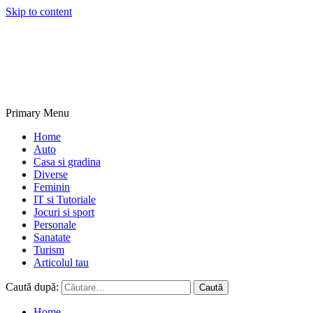
Skip to content
NextBlogs.info
Primary Menu
Home
Auto
Casa si gradina
Diverse
Feminin
IT si Tutoriale
Jocuri si sport
Personale
Sanatate
Turism
Articolul tau
Caută după:
Home