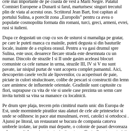
cele mai importante de pe coasta de vest a Marii Negre. Palatul
Comisiei Europene a Dunarii si farul, marturisesc singuri trecutul
plin de viata al acestui oras. Scriitorul Jean Bart, fost capitan al
portului Sulina, a poreclit zona „Europolis” pentru ca avea o
populatie cosmopolita formata din romani, turci, greci, armeni, evrei,
rusi si italieni.
Dupa ce degustati un crap cu sos de usturoi si mamaliga pe gratar,
pe care le puteti manca cu mainile, puteti degusta si din bauturile
locale, inainte de a explora orasul. Pentru a va gasi drumul spre
Sulina, este usor, deoarece fiecare strada este desemnata cu un
numar. Dincolo de strazile I si II unde gasim aceleasi blocuri
comuniste ca cele ramase in urma, strazile III, IV si V nu sunt
pavate, iar nisipul purtat de vant acopera complet pamantul. Aici,
descoperim casele vechi ale lipovenilor, cu acoperisuri de paie,
pictate in culori stralucitoare, colibe de pescari si constructii din lemn
care amintesc de influentele orientale. Gradinile sunt captusite cu
flori, suprapuse cu vita de vie si unele case prezinta un semn care
invita turistii sa vina sa manance cu localnicii.
Pe drum spre plaja, trecem prin cimitirul marin unic din Europa de
Est, unde mormintele piratilor stau alaturi de cele ale printeselor si
unde se odihnesc in pace atat musulmani, evrei, catolici si ortodocsi .
Ajunsi pe litoral, un restaurant se bucura de compania catorva
umbrele izolate, iar putin mai departe, o colonie de pasari devoreaza