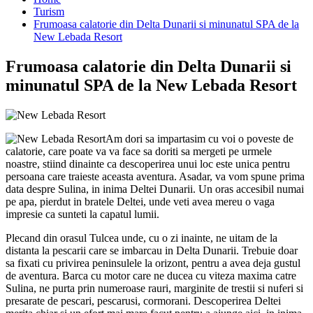
Turism
Frumoasa calatorie din Delta Dunarii si minunatul SPA de la
New Lebada Resort
Frumoasa calatorie din Delta Dunarii si
minunatul SPA de la New Lebada Resort
Am dori sa impartasim cu voi o poveste de
calatorie, care poate va va face sa doriti sa mergeti pe urmele
noastre, stiind dinainte ca descoperirea unui loc este unica pentru
persoana care traieste aceasta aventura. Asadar, va vom spune prima
data despre Sulina, in inima Deltei Dunarii. Un oras accesibil numai
pe apa, pierdut in bratele Deltei, unde veti avea mereu o vaga
impresie ca sunteti la capatul lumii.
Plecand din orasul Tulcea unde, cu o zi inainte, ne uitam de la
distanta la pescarii care se imbarcau in Delta Dunarii. Trebuie doar
sa fixati cu privirea peninsulele la orizont, pentru a avea deja gustul
de aventura. Barca cu motor care ne ducea cu viteza maxima catre
Sulina, ne purta prin numeroase rauri, marginite de trestii si nuferi si
presarate de pescari, pescarusi, cormorani. Descoperirea Deltei