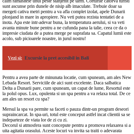
calm ramasitele unui peste stanjenit pe tarm. Corturile catorva turisti
sunt ascunse prin dunele de nisip alb imaculate. Trebuie doar sa
mergeti cativa metri pentru a va afla complet izolat, apele Dunarii
plonjand in mare in apropiere. Nu veti putea rezista tentatiei de a
inota. Apa este intr-adevar buna, la temperatura aerului, si va veti
avanta minute bune pentru a ne cufunda pana la talie, ceea ce da o
impresie ciudata de a putea merge pe suprafata sa. Capatul lumii este
acolo, sub picioarele noastre, in jurul nostru!
Vezi si:
Excursie la pret accesibil in Bali
Pentru a avea parte de minunata locatie, cum spuneam, am ales New
Lebada Resort. Serviciile de aici sunt excelente. Daca salbatica
Delta a Dunarii pare, cum spuneam, un capat de lume, Resortul este
la polul opus. Lux, opulenta si un spa pentru a va relaxa total. De ce
am ales un resort cu spa?
Mersul la spa va permite sa faceti o pauza dintr-un program deseori
supraincarcat. In spa-uri, totul este conceput astfel incat clientii sa se
indeparteze de viata lor de zi cu zi.
Decorul si atmosfera sunt concepute pentru a promova relaxarea si a
uita agitatia orasului. Aceste locuri va invita sa traiti o adevarata