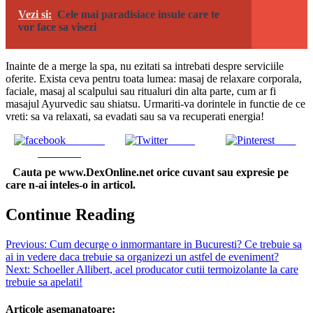
Vezi si:
Cele mai paradisiace insule care te
vor face sa visezi
Inainte de a merge la spa, nu ezitati sa intrebati despre serviciile
oferite. Exista ceva pentru toata lumea: masaj de relaxare corporala,
faciale, masaj al scalpului sau ritualuri din alta parte, cum ar fi
masajul Ayurvedic sau shiatsu. Urmariti-va dorintele in functie de ce
vreti: sa va relaxati, sa evadati sau sa va recuperati energia!
Share on
Tweet
Save
Facebook
Cauta pe www.DexOnline.net orice cuvant sau expresie pe
care n-ai inteles-o in articol.
Continue Reading
Previous:
Cum decurge o inmormantare in Bucuresti? Ce trebuie sa
ai in vedere daca trebuie sa organizezi un astfel de eveniment?
Next:
Schoeller Allibert, acel producator cutii termoizolante la care
trebuie sa apelati!
Articole asemanatoare: