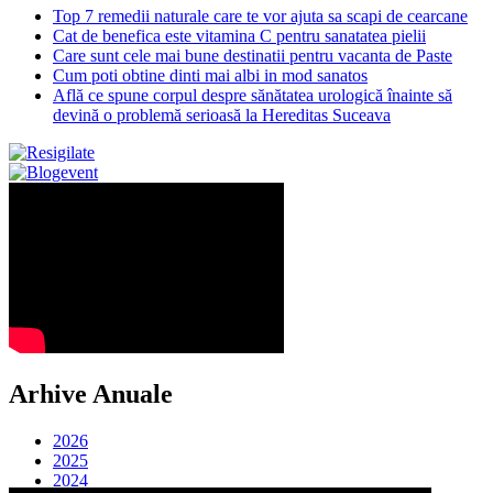
Top 7 remedii naturale care te vor ajuta sa scapi de cearcane
Cat de benefica este vitamina C pentru sanatatea pielii
Care sunt cele mai bune destinatii pentru vacanta de Paste
Cum poti obtine dinti mai albi in mod sanatos
Află ce spune corpul despre sănătatea urologică înainte să
devină o problemă serioasă la Hereditas Suceava
Arhive Anuale
2026
2025
2024