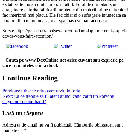
ezitati sa le mutati dintr-un loc in altul. Fotoliile din ratan sunt
atragatoare datorita fabricarii lor atente din materii prime naturale si
fac interiorul mai placut. Ele fac chiar si o sufragerie intunecata sa
para mult mai luminoasa, mai spatioasa si mai racoroasa.
Sursa: https://pepseo.fr/chaises-en-rotin-dans-lappartement-a-quoi-
devez-vous-faire-attention/
Share on
Tweet
Save
Facebook
Cauta pe www.DexOnline.net orice cuvant sau expresie pe
care n-ai inteles-o in articol.
Continue Reading
Previous:
Obiecte retro care revin in forta
Next:
La ce trebuie sa fii atent atunci cand cauti un Porsche
Cayenne second hand?
Lasă un răspuns
Adresa ta de email nu va fi publicată.
Câmpurile obligatorii sunt
marcate cu
*