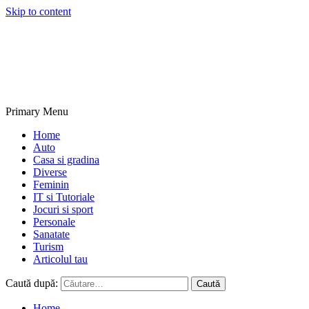
Skip to content
NextBlogs.info
Primary Menu
Home
Auto
Casa si gradina
Diverse
Feminin
IT si Tutoriale
Jocuri si sport
Personale
Sanatate
Turism
Articolul tau
Caută după:
Home