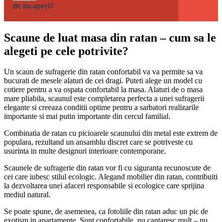
de incaperi?
Scaune de luat masa din ratan – cum sa le
alegeti pe cele potrivite?
Un scaun de sufragerie din ratan confortabil va va permite sa va
bucurati de mesele alaturi de cei dragi. Puteti alege un model cu
cotiere pentru a va ospata confortabil la masa. Alaturi de o masa
mare pliabila, scaunul este completarea perfecta a unei sufragerii
elegante si creeaza conditii optime pentru a sarbatori realizarile
importante si mai putin importante din cercul familial.
Combinatia de ratan cu picioarele scaunului din metal este extrem de
populara, rezultand un ansamblu discret care se potriveste cu
usurinta in multe designuri interioare contemporane.
Scaunele de sufragerie din ratan vor fi cu siguranta recunoscute de
cei care iubesc stilul ecologic. Alegand mobilier din ratan, contribuiti
la dezvoltarea unei afaceri responsabile si ecologice care sprijina
mediul natural.
Se poate spune, de asemenea, ca fotoliile din ratan aduc un pic de
exotism in apartamente. Sunt confortabile, nu cantaresc mult – nu