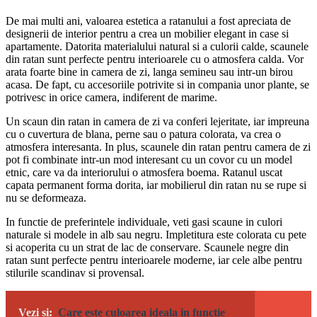
De mai multi ani, valoarea estetica a ratanului a fost apreciata de
designerii de interior pentru a crea un mobilier elegant in case si
apartamente. Datorita materialului natural si a culorii calde, scaunele
din ratan sunt perfecte pentru interioarele cu o atmosfera calda. Vor
arata foarte bine in camera de zi, langa semineu sau intr-un birou
acasa. De fapt, cu accesoriile potrivite si in compania unor plante, se
potrivesc in orice camera, indiferent de marime.
Un scaun din ratan in camera de zi va conferi lejeritate, iar impreuna
cu o cuvertura de blana, perne sau o patura colorata, va crea o
atmosfera interesanta. In plus, scaunele din ratan pentru camera de zi
pot fi combinate intr-un mod interesant cu un covor cu un model
etnic, care va da interiorului o atmosfera boema. Ratanul uscat
capata permanent forma dorita, iar mobilierul din ratan nu se rupe si
nu se deformeaza.
In functie de preferintele individuale, veti gasi scaune in culori
naturale si modele in alb sau negru. Impletitura este colorata cu pete
si acoperita cu un strat de lac de conservare. Scaunele negre din
ratan sunt perfecte pentru interioarele moderne, iar cele albe pentru
stilurile scandinav si provensal.
Vezi si:
Care este culoarea ideala in functie