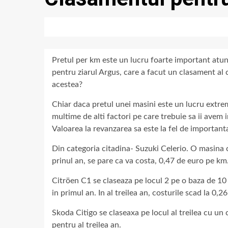
Pretul per km este un lucru foarte important atun
pentru ziarul Argus, care a facut un clasament a
acestea?
Chiar daca pretul unei masini este un lucru extr
multime de alti factori pe care trebuie sa ii avem 
Valoarea la revanzarea sa este la fel de important
Din categoria citadina- Suzuki Celerio. O masina 
prinul an, se pare ca va costa, 0,47 de euro pe km.
Citröen C1 se claseaza pe locul 2 pe o baza de 1
in primul an. In al treilea an, costurile scad la 0
Skoda Citigo se claseaxa pe locul al treilea cu un
pentru al treilea an.