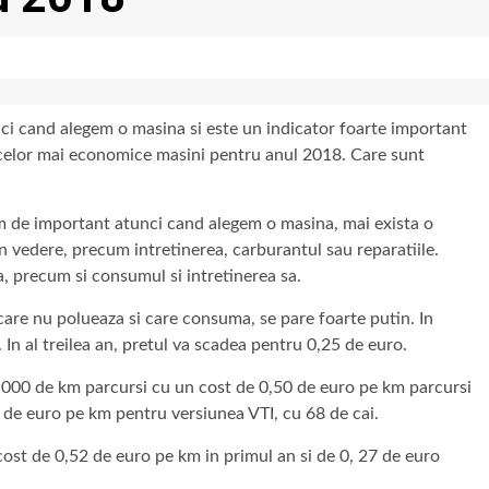
ci cand alegem o masina si este un indicator foarte important
l celor mai economice masini pentru anul 2018. Care sunt
em de important atunci cand alegem o masina, mai exista o
in vedere, precum intretinerea, carburantul sau reparatiile.
a, precum si consumul si intretinerea sa.
care nu polueaza si care consuma, se pare foarte putin. In
 In al treilea an, pretul va scadea pentru 0,25 de euro.
0 000 de km parcursi cu un cost de 0,50 de euro pe km parcursi
,26 de euro pe km pentru versiunea VTI, cu 68 de cai.
 cost de 0,52 de euro pe km in primul an si de 0, 27 de euro