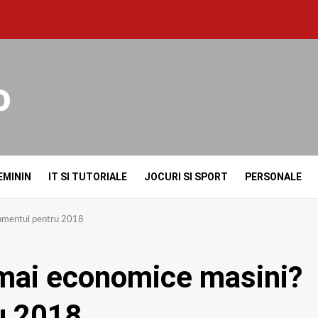
o
EMININ
IT SI TUTORIALE
JOCURI SI SPORT
PERSONALE
asamentul pentru 2018
e mai economice masini?
u 2018