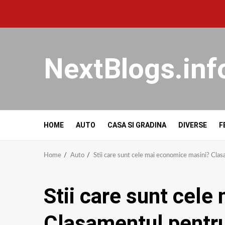
NextBlogs.inf
HOME
AUTO
CASA SI GRADINA
DIVERSE
F
Home
Auto
Stii care sunt cele mai economice masini? Cl
Stii care sunt cel
Clasamentul pentr