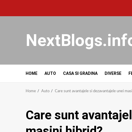
NextBlogs.inf
HOME
AUTO
CASA SI GRADINA
DIVERSE
F
Home
Auto
Care sunt avantajele si dezavantajele unei masi
Care sunt avantajel
masini hibrid?